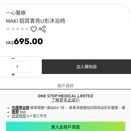
一心醫療
MAKI 鋁質靠背U形沐浴椅
695.00
HK$
加入購物袋
商戶資訊
ONE STOP MEDICAL LIMITED
了解更多此商戶
免運費金額
帳單總額* 滿$500 *註： 帳單淨總額指扣除商品折扣優惠、優
運費
$60
送貨時間
5-7 個工作天
進入此商戶頁面