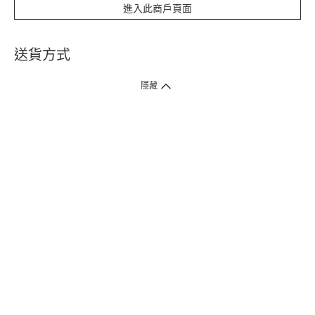
進入此商戶頁面
送貨方式
1. 送貨到府（受衛生署條例規管產品除外 ）
隱藏
訂單總額淨值滿$399免運費（商戶直送產品除外），選取「特快送」並於早
上9點至下午7點下單，最快30分鐘內送到​。
2. 門店取貨（商戶直送產品除外）
超過160間門市滿$50免費店取，選取「特快門店取貨」最快30分鐘可取貨。
3. 順豐智能櫃（受衛生署條例規管或商戶直送產品除外）
買滿$250免費順豐智能櫃自提點自取，服務範圍包括香港島、九龍、新界、
各大小屋邨、屋苑商場等。
4.內地跨境直郵
訂單總淨值滿$500免運費。