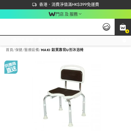
首次APP下單買滿$450 輸入 NEWAPP 即減$50
立即成為易賞錢會員盡享獨家優惠
香港．消費淨值滿HK$399免運費
門店 及 服務
0
免運費門市取貨，滿$250 合作自取點自取免運費，淨額消費滿$399，免費送貨上門！
首頁
/
保健
/
醫療設備
/
MAKI 鋁質靠背U形沐浴椅