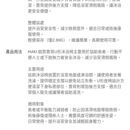
潔，靠背提供後方支撐，降低浴室滑倒風險，讓沐浴
更安全便捷。
整體益處
提升浴室安全性，減少跌倒意外，適合日常或術後康
復使用。
輕便易存（僅2.8KG），維護簡單，長期使用可靠。
產品用法
MAKI 鋁質靠背U形沐浴椅主要用於協助長者、行動不
便人士或下肢無力者安全沐浴，減少浴室滑倒風險。
主要用途
這款沐浴椅放置於浴室地面或淋浴間，讓使用者坐著
洗澡，提供穩定支撐以避免站立失衡。U形座椅設計方
便清潔下身私密部位，靠背則增加後方支撐，適合日
常個人衛生或護理者協助清洗。
適用對象
長者或平衡能力減弱者，防止因濕滑地面導致跌倒。
術後康復或殘疾人士，需要高度可調的舒適坐姿。
日常使用，提升浴室安全並減輕起身壓力。