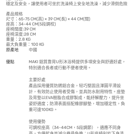
穩定及安全，讓使用者可坐於洗澡椅上安全地洗澡，減少滑倒危險
產品規格
尺寸：65-75 CM(高) × 39 CM(長) × 44 CM(闊)
座高：34-44 CM(5段調校)
座椅闊度:39 CM
座椅深度:28 CM
重量：2.8 KG
最大負重量：100 KG
原產地
中國
優點
MAKI 鋁質靠背U形沐浴椅提供多項安全與舒適好處，
特別適合長者或行動不便者使用。
主要好處
產品採用優質防銹鋁合金，轻巧堅固且渾圓平滑設
計，有效防止使用者受傷，並具防水耐用特性。座墊
及背墊以EVA樹脂合成膠製成，能紓解壓力，提升坐
姿舒適度；防滑表面搭配橡膠腳墊，增加穩定性，負
重可達100KG。
使用優勢
可調校座高（34-44CM，5段調節），適應不同身
高，方便起身並減少脊骨負擔；U形座椅利於下身清