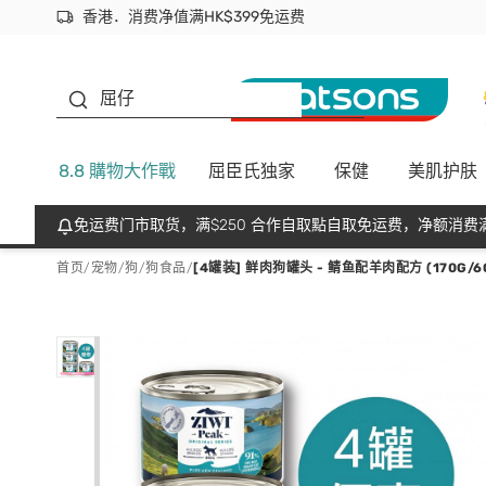
香港．消费净值满HK$399免运费
立即成为易赏钱会员尽享独家优惠
首次APP下单买满$450 输入 NEWAPP 即减$50
生蠔BB
屈仔
8.8 購物大作戰
屈臣氏独家
保健
美肌护肤
免运费门市取货，满$250 合作自取點自取免运费，净额消费满
首页
/
宠物
/
狗
/
狗食品
/
[4罐装] 鲜肉狗罐头 - 鲭鱼配羊肉配方 (170G/6OZ 