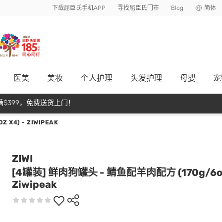
下载屈臣氏手机APP
寻找屈臣氏门市
Blog
简体
医美
美妆
个人护理
头发护理
母嬰
宠
$399，免费送货上门！
X4) - ZIWIPEAK
ZIWI
[4罐装] 鲜肉狗罐头 - 鲭鱼配羊肉配方 (170g/6oz 
Ziwipeak