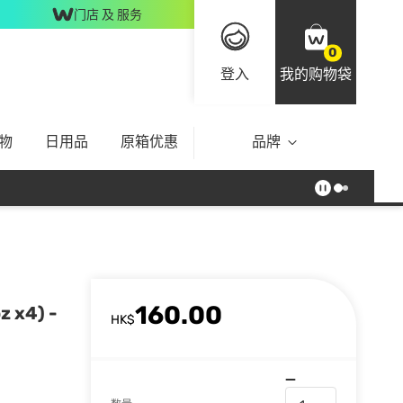
门店 及 服务
0
登入
我的购物袋
物
日用品
原箱优惠
品牌
160.00
x4) -
HK$