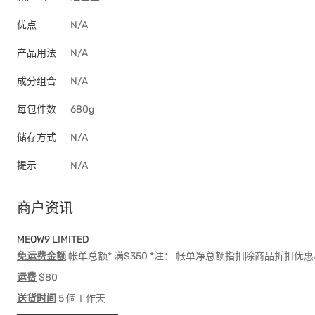
优点
N/A
产品用法
N/A
成分组合
N/A
每包件数
680g
储存方式
N/A
提示
N/A
商户资讯
MEOW9 LIMITED
免运费金额
帐单总额* 满$350 *注： 帐单净总额指扣除商品折扣
运费
$80
送货时间
5 個工作天