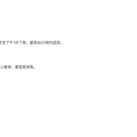
至下午7点下单，最快30分钟内送到​。
大小屋邨、屋苑商场等。