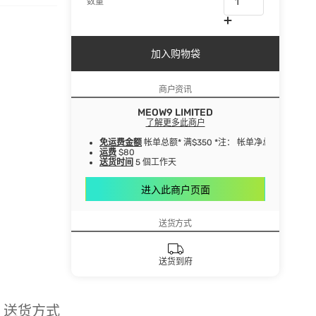
数量
加入购物袋
商户资讯
MEOW9 LIMITED
了解更多此商户
免运费金额
帐单总额* 满$350 *注： 帐单净总额指扣
运费
$80
送货时间
5 個工作天
进入此商户页面
送货方式
送货到府
送货方式