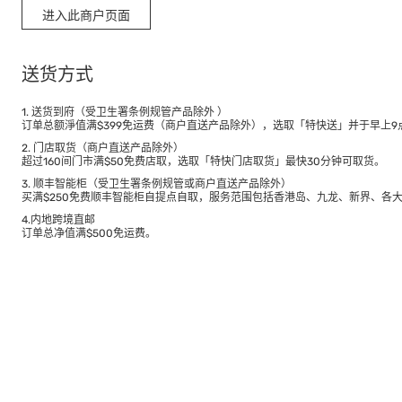
进入此商户页面
送货方式
1. 送货到府（受卫生署条例规管产品除外 ）
订单总额淨值满$399免运费（商户直送产品除外），选取「特快送」并于早上9点
2. 门店取货（商户直送产品除外）
超过160间门市满$50免费店取，选取「特快门店取货」最快30分钟可取货。
3. 顺丰智能柜（受卫生署条例规管或商户直送产品除外）
买满$250免费顺丰智能柜自提点自取，服务范围包括香港岛、九龙、新界、各
4.内地跨境直邮
订单总净值满$500免运费。