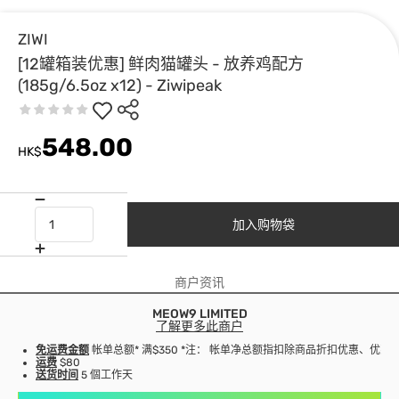
ZIWI
[12罐箱装优惠] 鲜肉猫罐头 - 放养鸡配方
(185g/6.5oz x12) - Ziwipeak
548.00
HK$
加入购物袋
商户资讯
MEOW9 LIMITED
了解更多此商户
免运费金额
帐单总额* 满$350 *注： 帐单净总额指扣除商品折扣优惠、优
运费
$80
送货时间
5 個工作天