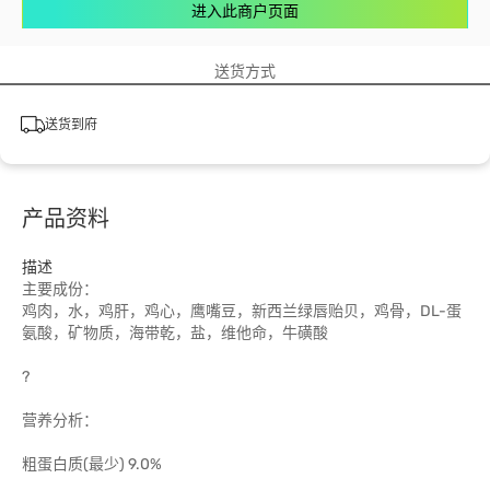
进入此商户页面
送货方式
送货到府
产品资料
描述
主要成份：
鸡肉，水，鸡肝，鸡心，鹰嘴豆，新西兰绿唇贻贝，鸡骨，DL-蛋
氨酸，矿物质，海带乾，盐，维他命，牛磺酸
?
营养分析：
粗蛋白质(最少) 9.0%