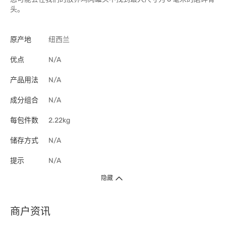
头。
原产地
纽西兰
优点
N/A
产品用法
N/A
成分组合
N/A
每包件数
2.22kg
储存方式
N/A
提示
N/A
隐藏
商户资讯