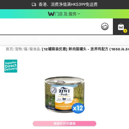
首次APP下单买满$450 输入 NEWAPP 即减$50
立即成为易赏钱会员尽享独家优惠
香港．消费净值满HK$399免运费
门店 及 服务
0
免运费门市取货，满$250 合作自取點自取免运费，净额消费满$399，免费送货上门！
首页
/
宠物
/
貓
/
貓食品
/
[12罐箱装优惠] 鲜肉猫罐头 - 放养鸡配方 (185G/6.5OZ 