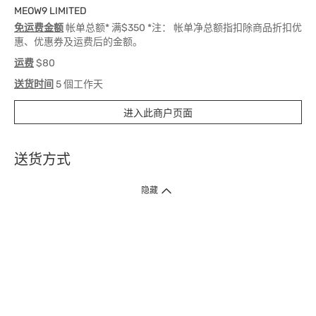
MEOW9 LIMITED
免运费金额
帐单总额* 满$350 *注： 帐单净总额指扣除商品折扣优
惠、优惠券及运费后的金额。
运费
$80
送货时间
5 個工作天
进入此商户页面
送货方式
1. 送货到府（受卫生署条例规管产品除外 ）
隐藏
订单总额淨值满$399免运费（商户直送产品除外），选取「特快送」并于早
上9点至下午7点下单，最快30分钟内送到​。
2. 门店取货（商户直送产品除外）
超过160间门市满$50免费店取，选取「特快门店取货」最快30分钟可取货。
3. 顺丰智能柜（受卫生署条例规管或商户直送产品除外）
买满$250免费顺丰智能柜自提点自取，服务范围包括香港岛、九龙、新界、
各大小屋邨、屋苑商场等。
4.内地跨境直邮
订单总净值满$500免运费。