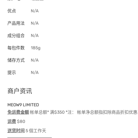
优点
N/A
产品用法
N/A
成分组合
N/A
每包件数
185g
储存方式
N/A
提示
N/A
商户资讯
MEOW9 LIMITED
免运费金额
帐单总额* 满$350 *注： 帐单净总额指扣除商品折扣
运费
$80
送货时间
5 個工作天