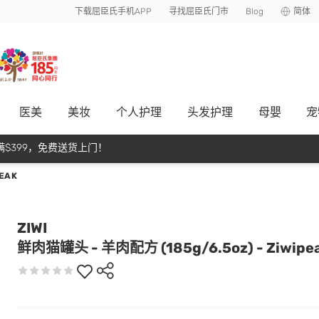
下载屈臣氏手机APP
寻找屈臣氏门市
Blog
简体
医美
美妆
个人护理
头发护理
母嬰
宠
$399，免费送货上门！
EAK
ZIWI
鲜肉猫罐头 - 羊肉配方 (185g/6.5oz) - Ziwipe