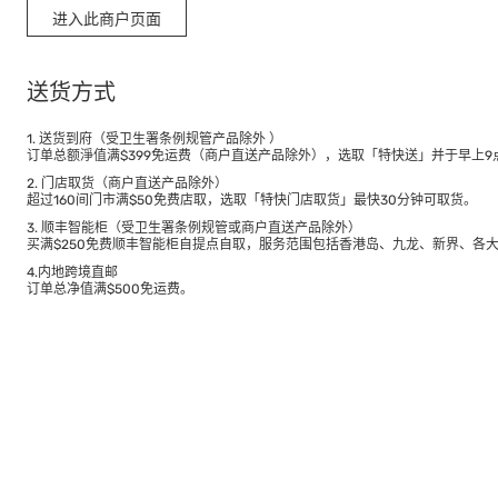
进入此商户页面
送货方式
1. 送货到府（受卫生署条例规管产品除外 ）
订单总额淨值满$399免运费（商户直送产品除外），选取「特快送」并于早上9点
2. 门店取货（商户直送产品除外）
超过160间门市满$50免费店取，选取「特快门店取货」最快30分钟可取货。
3. 顺丰智能柜（受卫生署条例规管或商户直送产品除外）
买满$250免费顺丰智能柜自提点自取，服务范围包括香港岛、九龙、新界、各
4.内地跨境直邮
订单总净值满$500免运费。