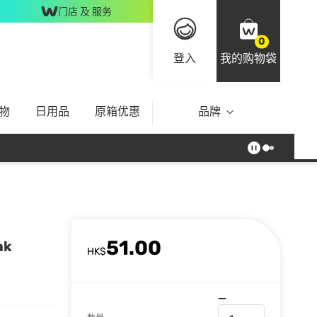
门店 及 服务
0
登入
我的购物袋
物
日用品
原箱优惠
品牌
51.00
ak
HK$