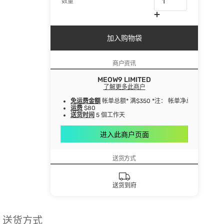
数量
加入购物袋
商户资讯
MEOW9 LIMITED
了解更多此商户
免运费金额
帐单总额* 满$350 *注： 帐单净总额指扣
运费
$80
送货时间
5 個工作天
进入此商户页面
送货方式
送货到府
送货方式