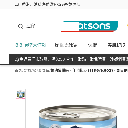
香港．消费净值满HK$399免运费
立即成为易赏钱会员尽享独家优惠
首次APP下单买满$450 输入 NEWAPP 即减$50
生蠔BB
屈仔
8.8 購物大作戰
屈臣氏独家
保健
美肌护肤
免运费门市取货，满$250 合作自取點自取免运费，净额消费满
首页
/
宠物
/
貓
/
貓食品
/
鲜肉猫罐头 - 羊肉配方 (185G/6.5OZ) - ZIWIP