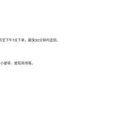
至下午7点下单，最快30分钟内送到​。
大小屋邨、屋苑商场等。