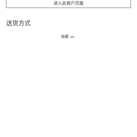
进入此商户页面
送货方式
1. 送货到府（受卫生署条例规管产品除外 ）
隐藏
订单总额淨值满$399免运费（商户直送产品除外），选取「特快送」并于早
上9点至下午7点下单，最快30分钟内送到​。
2. 门店取货（商户直送产品除外）
超过160间门市满$50免费店取，选取「特快门店取货」最快30分钟可取货。
3. 顺丰智能柜（受卫生署条例规管或商户直送产品除外）
买满$250免费顺丰智能柜自提点自取，服务范围包括香港岛、九龙、新界、
各大小屋邨、屋苑商场等。
4.内地跨境直邮
订单总净值满$500免运费。