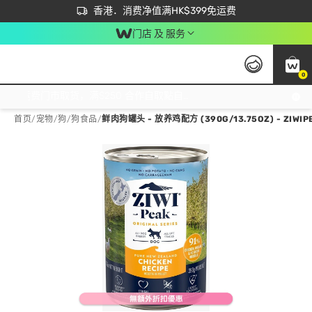
首次APP下单买满$450 输入 NEWAPP 即减$50
立即成为易赏钱会员尽享独家优惠
香港．消费净值满HK$399免运费
门店 及 服务
0
免运费门市取货，满$250 合作自取點自取免运费，净额消费满$399，免费送货上门！
首页
/
宠物
/
狗
/
狗食品
/
鲜肉狗罐头 - 放养鸡配方 (390G/13.75OZ) - ZIWIP