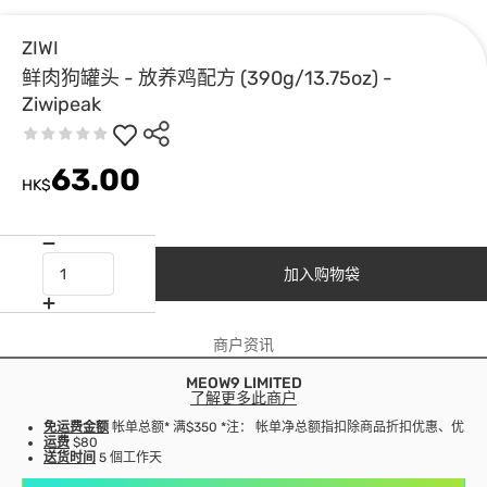
ZIWI
鲜肉狗罐头 - 放养鸡配方 (390g/13.75oz) -
Ziwipeak
63.00
HK$
加入购物袋
商户资讯
MEOW9 LIMITED
了解更多此商户
免运费金额
帐单总额* 满$350 *注： 帐单净总额指扣除商品折扣优惠、优
运费
$80
送货时间
5 個工作天