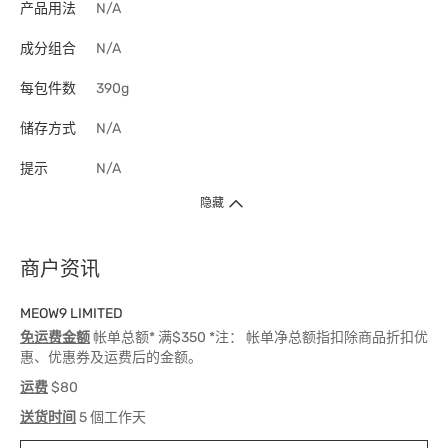
产品用法
N/A
成分组合
N/A
每包件数
390g
储存方式
N/A
提示
N/A
隐藏
商户资讯
MEOW9 LIMITED
免运费金额
帐单总额* 满$350 *注： 帐单净总额指扣除商品折扣优
惠、优惠券及运费后的金额。
运费
$80
送货时间
5 個工作天