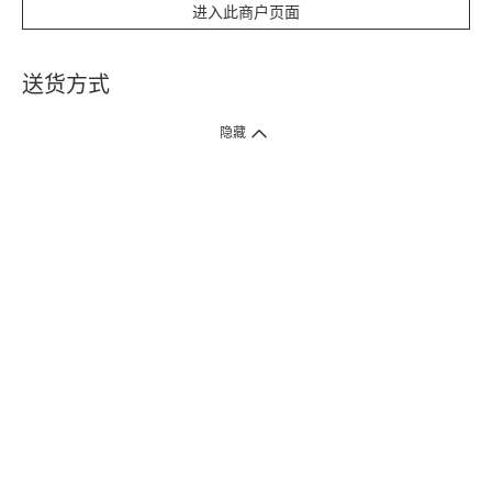
进入此商户页面
送货方式
1. 送货到府（受卫生署条例规管产品除外 ）
隐藏
订单总额淨值满$399免运费（商户直送产品除外），选取「特快送」并于早
上9点至下午7点下单，最快30分钟内送到​。
2. 门店取货（商户直送产品除外）
超过160间门市满$50免费店取，选取「特快门店取货」最快30分钟可取货。
3. 顺丰智能柜（受卫生署条例规管或商户直送产品除外）
买满$250免费顺丰智能柜自提点自取，服务范围包括香港岛、九龙、新界、
各大小屋邨、屋苑商场等。
4.内地跨境直邮
订单总净值满$500免运费。