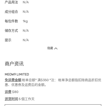
产品用法
N/A
成分组合
N/A
每包件数
1kg
储存方式
N/A
提示
N/A
隐藏
商户资讯
MEOW9 LIMITED
免运费金额
帐单总额* 满$350 *注： 帐单净总额指扣除商品折扣优
惠、优惠券及运费后的金额。
运费
$80
送货时间
5 個工作天