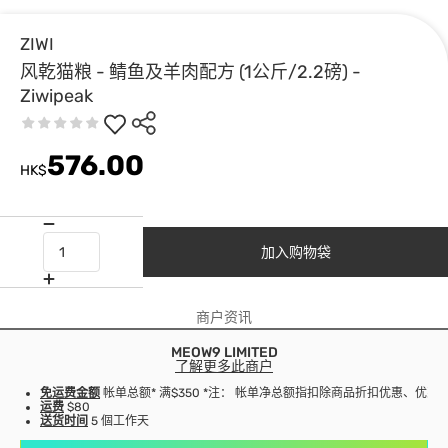
ZIWI
风乾猫粮 - 鲭鱼及羊肉配方 (1公斤/2.2磅) -
Ziwipeak
576.00
HK$
加入购物袋
商户资讯
MEOW9 LIMITED
了解更多此商户
免运费金额
帐单总额* 满$350 *注： 帐单净总额指扣除商品折扣优惠、优
运费
$80
送货时间
5 個工作天