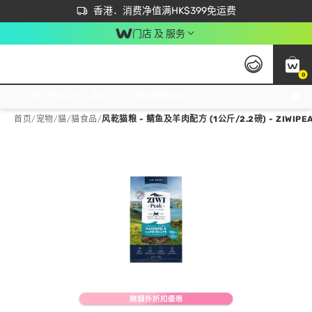
首次APP下单买满$450 输入 NEWAPP 即减$50
立即成为易赏钱会员尽享独家优惠
香港．消费净值满HK$399免运费
门店 及 服务
0
免运费门市取货，满$250 合作自取點自取免运费，净额消费满$399，免费送货上门！
首页
/
宠物
/
貓
/
貓食品
/
风乾猫粮 - 鲭鱼及羊肉配方 (1公斤/2.2磅) - ZIWIPE