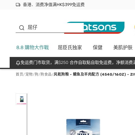
香港．消费净值满HK$399免运费
立即成为易赏钱会员尽享独家优惠
首次APP下单买满$450 输入 NEWAPP 即减$50
生蠔BB
屈仔
8.8 購物大作戰
屈臣氏独家
保健
美肌护肤
免运费门市取货，满$250 合作自取點自取免运费，净额消费满
首页
/
宠物
/
狗
/
狗食品
/
风乾狗粮 - 鲭鱼及羊肉配方 (454G/16OZ) - ZI