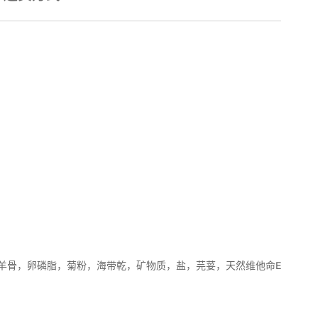
羊骨，卵磷脂，菊粉，海带乾，矿物质，盐，芫荽，天然维他命E