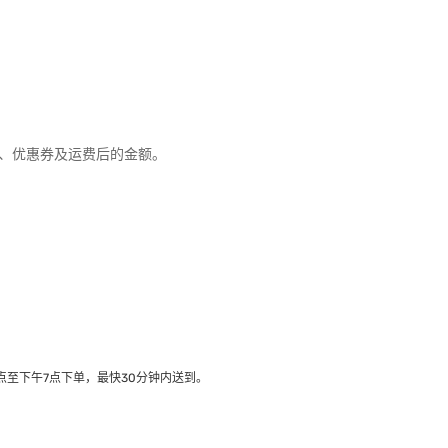
优惠、优惠券及运费后的金额。
至下午7点下单，最快30分钟内送到​。