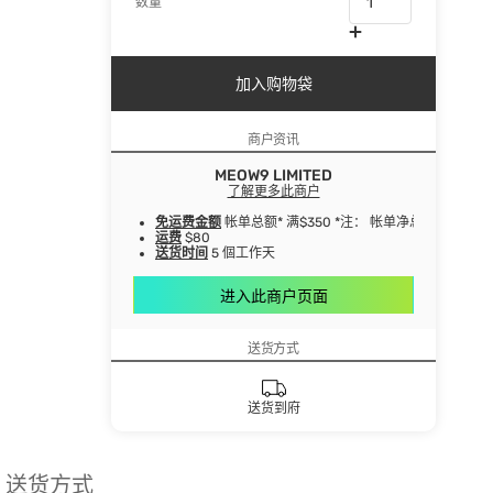
数量
加入购物袋
商户资讯
MEOW9 LIMITED
了解更多此商户
免运费金额
帐单总额* 满$350 *注： 帐单净总额指扣
运费
$80
送货时间
5 個工作天
进入此商户页面
送货方式
送货到府
送货方式