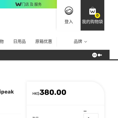
门店 及 服务
0
登入
我的购物袋
物
日用品
原箱优惠
品牌
380.00
ipeak
HK$