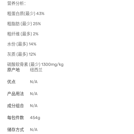
营养分析：
粗蛋白质(最少) 43%
粗脂肪 (最少) 25%
粗纤维 (最多) 2%
水份 (最多) 14%
灰质 (最多) 12%
硫酸软骨素 (最少) 1300mg/kg
原产地
纽西兰
优点
N/A
产品用法
N/A
成分组合
N/A
每包件数
454g
储存方式
N/A