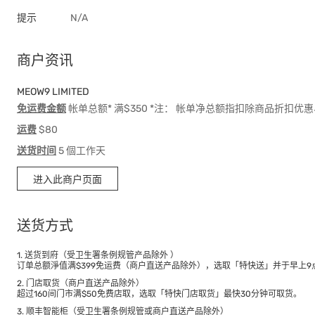
提示
N/A
商户资讯
MEOW9 LIMITED
免运费金额
帐单总额* 满$350 *注： 帐单净总额指扣除商品折扣
运费
$80
送货时间
5 個工作天
进入此商户页面
送货方式
1. 送货到府（受卫生署条例规管产品除外 ）
订单总额淨值满$399免运费（商户直送产品除外），选取「特快送」并于早上9点
2. 门店取货（商户直送产品除外）
超过160间门市满$50免费店取，选取「特快门店取货」最快30分钟可取货。
3. 顺丰智能柜（受卫生署条例规管或商户直送产品除外）