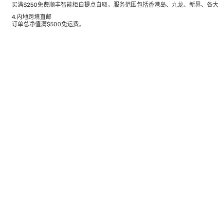
买满$250免费顺丰智能柜自提点自取，服务范围包括香港岛、九龙、新界、各
4.内地跨境直邮
订单总净值满$500免运费。