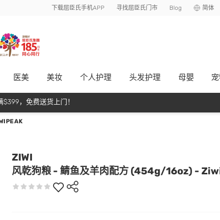
下载屈臣氏手机APP
寻找屈臣氏门市
Blog
简体
医美
美妆
个人护理
头发护理
母嬰
宠
$399，免费送货上门！
WIPEAK
ZIWI
风乾狗粮 - 鲭鱼及羊肉配方 (454g/16oz) - Ziw