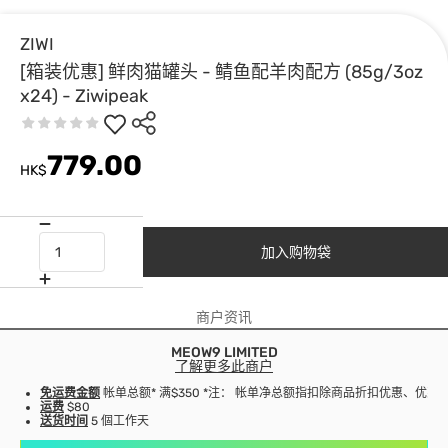
ZIWI
[箱装优惠] 鲜肉猫罐头 - 鲭鱼配羊肉配方 (85g/3oz
x24) - Ziwipeak
779.00
HK$
加入购物袋
商户资讯
MEOW9 LIMITED
了解更多此商户
免运费金额
帐单总额* 满$350 *注： 帐单净总额指扣除商品折扣优惠、优
运费
$80
送货时间
5 個工作天