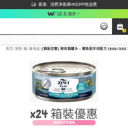
首次APP下单买满$450 输入 NEWAPP 即减$50
立即成为易赏钱会员尽享独家优惠
香港．消费净值满HK$399免运费
门店 及 服务
0
免运费门市取货，满$250 合作自取點自取免运费，净额消费满$399，免费送货上门！
首页
/
宠物
/
貓
/
貓食品
/
[箱装优惠] 鲜肉猫罐头 - 鲭鱼配羊肉配方 (85G/3OZ X2