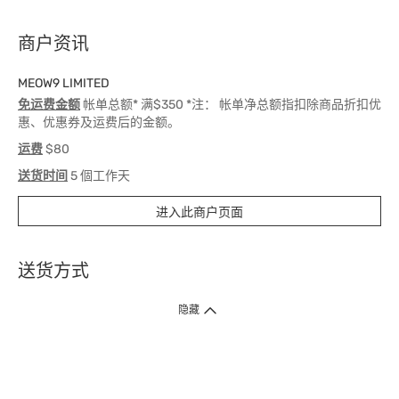
商户资讯
MEOW9 LIMITED
免运费金额
帐单总额* 满$350 *注： 帐单净总额指扣除商品折扣优
惠、优惠券及运费后的金额。
运费
$80
送货时间
5 個工作天
进入此商户页面
送货方式
1. 送货到府（受卫生署条例规管产品除外 ）
隐藏
订单总额淨值满$399免运费（商户直送产品除外），选取「特快送」并于早
上9点至下午7点下单，最快30分钟内送到​。
2. 门店取货（商户直送产品除外）
超过160间门市满$50免费店取，选取「特快门店取货」最快30分钟可取货。
3. 顺丰智能柜（受卫生署条例规管或商户直送产品除外）