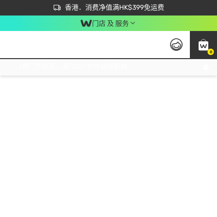
首次APP下单买满$450 输入 NEWAPP 即减$50
立即成为易赏钱会员尽享独家优惠
香港．消费净值满HK$399免运费
门店 及 服务
0
免运费门市取货，满$250 合作自取點自取免运费，净额消费满$399，免费送货上门！