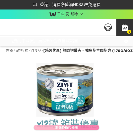
首次APP下单买满$450 输入 NEWAPP 即减$50
立即成为易赏钱会员尽享独家优惠
香港．消费净值满HK$399免运费
门店 及 服务
0
免运费门市取货，满$250 合作自取點自取免运费，净额消费满$399，免费送货上门！
首页
/
宠物
/
狗
/
狗食品
/
[箱装优惠] 鲜肉狗罐头 - 鲭鱼配羊肉配方 (170G/6OZ X1