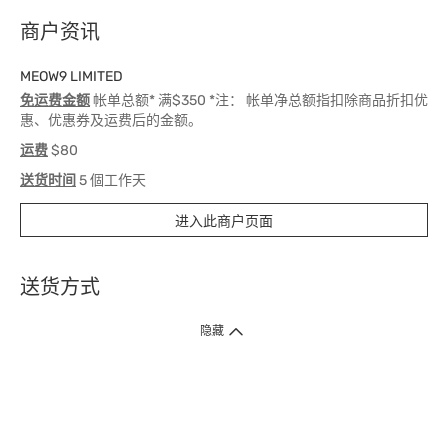
商户资讯
MEOW9 LIMITED
免运费金额
帐单总额* 满$350 *注： 帐单净总额指扣除商品折扣优
惠、优惠券及运费后的金额。
运费
$80
送货时间
5 個工作天
进入此商户页面
送货方式
1. 送货到府（受卫生署条例规管产品除外 ）
隐藏
订单总额淨值满$399免运费（商户直送产品除外），选取「特快送」并于早
上9点至下午7点下单，最快30分钟内送到​。
2. 门店取货（商户直送产品除外）
超过160间门市满$50免费店取，选取「特快门店取货」最快30分钟可取货。
3. 顺丰智能柜（受卫生署条例规管或商户直送产品除外）
买满$250免费顺丰智能柜自提点自取，服务范围包括香港岛、九龙、新界、