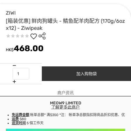
ZIWI
[箱装优惠] 鲜肉狗罐头 - 鲭鱼配羊肉配方 (170g/6oz
x12) - Ziwipeak
468.00
HK$
加入购物袋
商户资讯
MEOW9 LIMITED
了解更多此商户
免运费金额
帐单总额* 满$350 *注： 帐单净总额指扣除商品折扣优惠、优
运费
$80
送货时间
5 個工作天