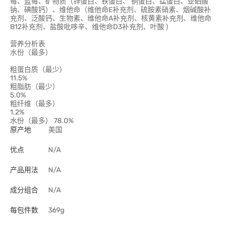
莓、蓝莓、矿物质（锌蛋白、铁蛋白、 铜蛋白、锰蛋白、亚硒酸
钠、碘酸钙）、维他命（维他命E补充剂、硫胺素硝素、烟碱酸补
充剂、泛酸钙、生物素、维他命A补充剂、核黄素补充剂、维他命
B12补充剂、盐酸吡哆辛、维他命D3补充剂、叶酸 ）
营养分析表
水份（最多）
粗蛋白质（最少）
11.5%
粗脂肪（最少）
5.0%
粗纤维（最多）
1.2%
水份（最多） 78.0%
原产地
美国
优点
N/A
产品用法
N/A
成分组合
N/A
每包件数
369g