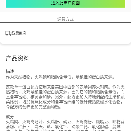
进入此商户页面
送货方式
送货到府
产品资料
描述
作为天然猎物，火鸡饱和脂肪含量低，是绝佳的蛋白质来源。
这款单一蛋白配方使用来自美国中西部的农场饲养火鸡肉。作为天
然猎物，火鸡是绝佳的蛋白质来源，因为它的饱和脂肪含量低，而
且含丰富硒、核黄素和磷。另外，配方更加入特地调配的生果和蔬
菜比例，增加抗氧化成分和含丰富纤维的低升糖指数碳水化合物，
令配方的营养更加完整而均衡。
成分
火鸡肉、火鸡肉汤汁、火鸡肝、豌豆、火鸡肉粉、鹰嘴豆、晒乾苜
蓿粉、红萝卜、寒天、盐、氯化钾、磷酸二钙、氯化胆碱、蔓越