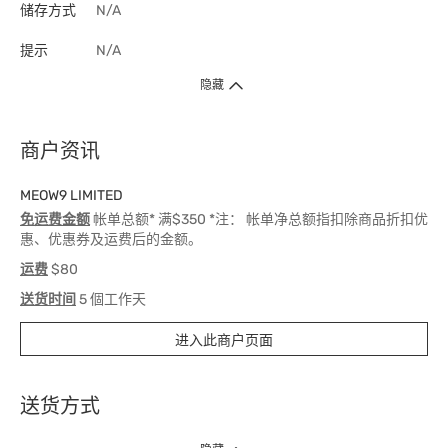
储存方式
N/A
提示
N/A
隐藏
商户资讯
MEOW9 LIMITED
免运费金额
帐单总额* 满$350 *注： 帐单净总额指扣除商品折扣优
惠、优惠券及运费后的金额。
运费
$80
送货时间
5 個工作天
进入此商户页面
送货方式