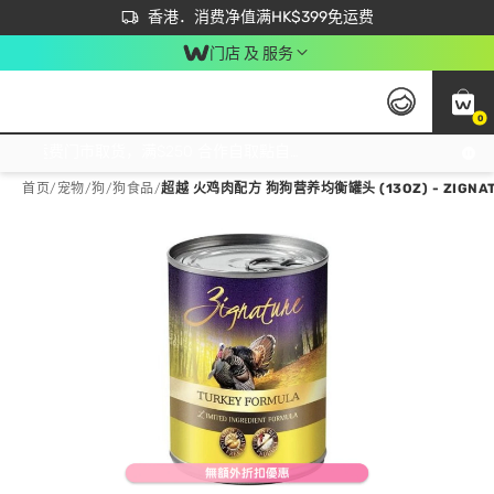
首次APP下单买满$450 输入 NEWAPP 即减$50
立即成为易赏钱会员尽享独家优惠
香港．消费净值满HK$399免运费
门店 及 服务
0
免运费门市取货，满$250 合作自取點自取免运费，净额消费满$399，免费送货上门！
首页
/
宠物
/
狗
/
狗食品
/
超越 火鸡肉配方 狗狗营养均衡罐头 (13OZ) - ZIGNA