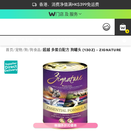
首次APP下单买满$450 输入 NEWAPP 即减$50
立即成为易赏钱会员尽享独家优惠
香港．消费净值满HK$399免运费
门店 及 服务
0
免运费门市取货，满$250 合作自取點自取免运费，净额消费满$399，免费送货上门！
首页
/
宠物
/
狗
/
狗食品
/
超越 多蛋白配方 狗罐头 (13OZ) - ZIGNATURE