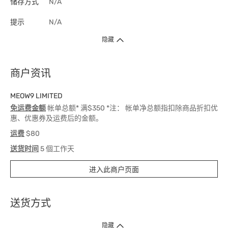
储存方式
N/A
提示
N/A
隐藏
商户资讯
MEOW9 LIMITED
免运费金额
帐单总额* 满$350 *注： 帐单净总额指扣除商品折扣优
惠、优惠券及运费后的金额。
运费
$80
送货时间
5 個工作天
进入此商户页面
送货方式
1. 送货到府（受卫生署条例规管产品除外 ）
隐藏