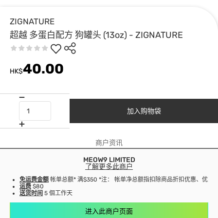
ZIGNATURE
超越 多蛋白配方 狗罐头 (13oz) - ZIGNATURE
40.00
HK$
加入购物袋
商户资讯
MEOW9 LIMITED
了解更多此商户
免运费金额
帐单总额* 满$350 *注： 帐单净总额指扣除商品折扣优惠、优
运费
$80
送货时间
5 個工作天
进入此商户页面