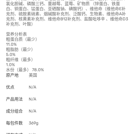
氯化胆碱、磷酸三钙、蔓越莓、蓝莓、矿物质 （锌蛋白、铁蛋
白、铜蛋白、锰蛋白、亚硒酸钠、碘酸钙）、维他命（维他命E补
充剂、硫胺素硝素、烟碱酸补充剂、泛酸钙、生物素、维他命A补
充剂、核黄素补充剂、维他命B12补充剂、盐酸吡哆辛 、维他命D3
补充剂、叶酸）
营养分析表
粗蛋白质（最少）
11.0%
粗脂肪（最少）
5.0%
粗纤维（最多）
1.0%
水份（最多） 78.0%
原产地
美国
优点
N/A
产品用法
N/A
成分组合
N/A
每包件数
369g