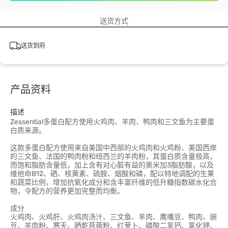
送货方式
送货到府
产品资料
描述
Zessential多蛋白配方使用火鸡肉、羊肉、鸭肉和三文鱼为主要蛋
白质来源。
这款多蛋白配方使用来自美国中西部的火鸡肉和火鸡粉、美国西岸
的三文鱼、法国的鸭肉粉和纽西兰的羊肉粉，其蛋白质含量极高，
而饱和脂肪含量低，加上含有对心脏有益的奥米加3脂肪酸，以及
维他命B12、硒、核黄素、硫胺、烟酸和磷，配以特地调配的生果
和蔬菜比例，增加抗氧化成分和含丰富纤维的低升糖指数碳水化合
物，令配方的营养更加完整而均衡。
成分
火鸡肉、火鸡肝、火鸡肉汤汁、三文鱼、羊肉、鹰嘴豆、鸭肉、豌
豆、羊肉粉、寒天、晒乾苜蓿粉、红萝卜、磷酸二氢钙、氯化钾、