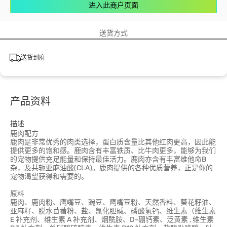
进入此商户页面
送货方式
送货到府
产品资料
描述
鹿肉配方
鹿肉是非常优秀的肉类选择，蛋白质含量比其他红肉更高，因此能
提供更多的饱和感。鹿肉含有丰富铁质、比牛肉更多，能够为我们
的宠物提供充足能量和保持最佳活力。鹿肉亦含有丰富维他命B
杂，及共轭亚麻油酸(CLA)。鹿肉提供的各种优质营养，正是你的
宠物渴望获得和需要的。
原料
鹿肉、鹿肉粉、鹰嘴豆、豌豆、鹰嘴豆粉、天然香料、葵花籽油、
亚麻籽、脱水苜蓿粉、盐、氯化胆碱、磷酸氢钙、维生素（维生素
E 补充剂、维生素 A 补充剂、烟酰胺、D-硼钙素、泛黄素 , 维生素