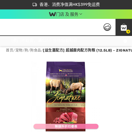
首次APP下单买满$450 输入 NEWAPP 即减$50
立即成为易赏钱会员尽享独家优惠
香港．消费净值满HK$399免运费
门店 及 服务
0
免运费门市取货，满$250 合作自取點自取免运费，净额消费满$399，免费送货上门！
首页
/
宠物
/
狗
/
狗食品
/
[益生菌配方] 超越鹿肉配方狗粮 (12.5LB) - ZIGNAT