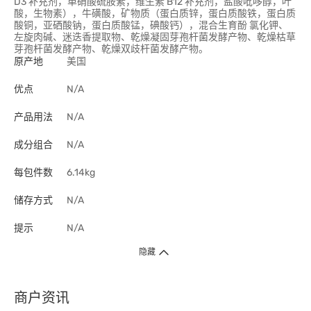
D3 补充剂，单硝酸硫胺素，维生素 B12 补充剂，盐酸吡哆醇，叶
酸，生物素），牛磺酸，矿物质（蛋白质锌，蛋白质酸铁，蛋白质
酸铜，亚硒酸钠，蛋白质酸锰，碘酸钙），混合生育酚 氯化钾、
左旋肉碱、迷迭香提取物、乾燥凝固芽孢杆菌发酵产物、乾燥枯草
芽孢杆菌发酵产物、乾燥双歧杆菌发酵产物。
原产地
美国
优点
N/A
产品用法
N/A
成分组合
N/A
每包件数
6.14kg
储存方式
N/A
提示
N/A
隐藏
商户资讯