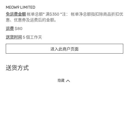
MEOW9 LIMITED
免运费金额
帐单总额* 满$350 *注： 帐单净总额指扣除商品折扣优
惠、优惠券及运费后的金额。
运费
$80
送货时间
5 個工作天
进入此商户页面
送货方式
1. 送货到府（受卫生署条例规管产品除外 ）
隐藏
订单总额淨值满$399免运费（商户直送产品除外），选取「特快送」并于早
上9点至下午7点下单，最快30分钟内送到​。
2. 门店取货（商户直送产品除外）
超过160间门市满$50免费店取，选取「特快门店取货」最快30分钟可取货。
3. 顺丰智能柜（受卫生署条例规管或商户直送产品除外）
买满$250免费顺丰智能柜自提点自取，服务范围包括香港岛、九龙、新界、
各大小屋邨、屋苑商场等。
4.内地跨境直邮
订单总净值满$500免运费。