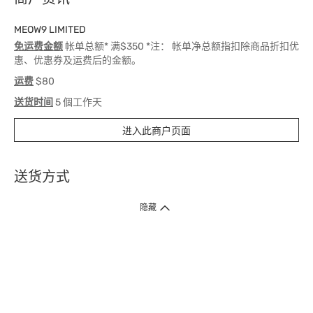
MEOW9 LIMITED
免运费金额
帐单总额* 满$350 *注： 帐单净总额指扣除商品折扣优
惠、优惠券及运费后的金额。
运费
$80
送货时间
5 個工作天
进入此商户页面
送货方式
1. 送货到府（受卫生署条例规管产品除外 ）
隐藏
订单总额淨值满$399免运费（商户直送产品除外），选取「特快送」并于早
上9点至下午7点下单，最快30分钟内送到​。
2. 门店取货（商户直送产品除外）
超过160间门市满$50免费店取，选取「特快门店取货」最快30分钟可取货。
3. 顺丰智能柜（受卫生署条例规管或商户直送产品除外）
买满$250免费顺丰智能柜自提点自取，服务范围包括香港岛、九龙、新界、
各大小屋邨、屋苑商场等。
4.内地跨境直邮