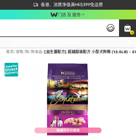
首次APP下单买满$450 输入 NEWAPP 即减$50
立即成为易赏钱会员尽享独家优惠
香港．消费净值满HK$399免运费
门店 及 服务
0
免运费门市取货，满$250 合作自取點自取免运费，净额消费满$399，免费送货上门！
首页
/
宠物
/
狗
/
狗食品
/
[益生菌配方] 超越超级配方 小型犬狗粮 (12.5LB) - Z