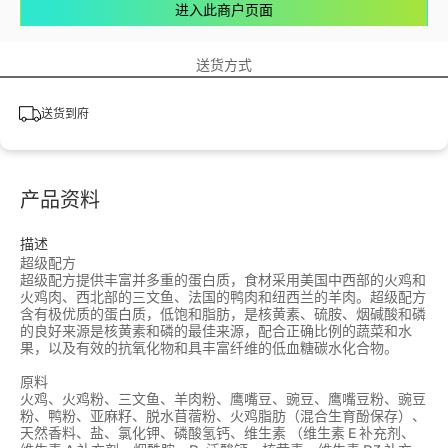
进入此商户页面
送货方式
送货到府
产品资料
描述
超级配方
超级配方提供丰富并多重的蛋白质，食材采用美国中西部的火鸡和
火鸡肉、西北部的三文鱼、法国的鸭肉和纽西兰的羊肉。超级配方
含有极优质的蛋白质，低饱和脂肪，是核黄素、硫胺、烟碱酸和磷
的良好来源是核黄素和磷的最佳来源，配合正确比例的蔬菜和水
果，以及有效的抗氧化物和具丰富纤维的低血糖碳水化合物。
原料
火鸡、火鸡粉、三文鱼、羊肉粉、鹰嘴豆、豌豆、鹰嘴豆粉、豌豆
粉、鸭粉、亚麻籽、脱水苜蓿粉、火鸡脂肪（混合生育酚保存）、
天然香料、盐、氯化钾、磷酸氢钙、维生素 （维生素 E 补充剂、