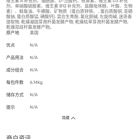
维生素 A 补充剂、烟酰胺、D-泛酸钙、核黄素、维生素 D3 补充
剂、单硝酸硫胺素、维生素 B12 补充剂、盐酸吡哆醇、叶酸、生物
素）、鲑鱼油、牛磺酸、矿物质（蛋白质锌铁、 , 蛋白质酸铜, 亚硒
酸钠, 蛋白质酸锰, 碘酸钙), 混合生育酚, 氯化胆碱, 左旋肉碱, 迷迭香
提取物, 乾燥凝固芽孢杆菌发酵产物, 乾燥枯草芽孢杆菌发酵产物,
乾燥双歧杆菌发酵产物。
原产地
美国
优点
N/A
产品用法
N/A
成分组合
N/A
每包件数
6.14kg
储存方式
N/A
提示
N/A
隐藏
商户资讯