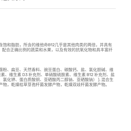
含饱和脂肪，所含的维他命B12几乎是其他肉类的两倍，并具有
A)，配合正确比例的蔬菜和水果，以及有效的抗氧化物和具丰富纤
蓿粉、扁豆、天然香料、豌豆蛋白、碳酸钙、盐、氯化胆碱、维
黄素、维生素 D3 补充剂、单硝酸硫胺素、维生素 B12 补充剂、盐
氯化钾、蛋白质酸铜、亚硒酸丙二醇钠、亚硒酸钠） ), 混合生
产物，乾燥枯草芽孢杆菌发酵产物，乾燥双歧杆菌发酵产物。