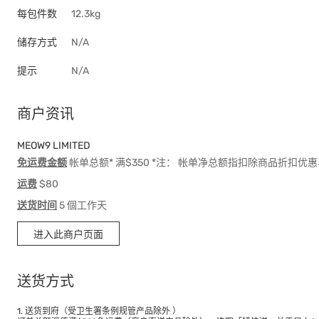
每包件数
12.3kg
储存方式
N/A
提示
N/A
商户资讯
MEOW9 LIMITED
免运费金额
帐单总额* 满$350 *注： 帐单净总额指扣除商品折扣
运费
$80
送货时间
5 個工作天
进入此商户页面
送货方式
1. 送货到府（受卫生署条例规管产品除外 ）