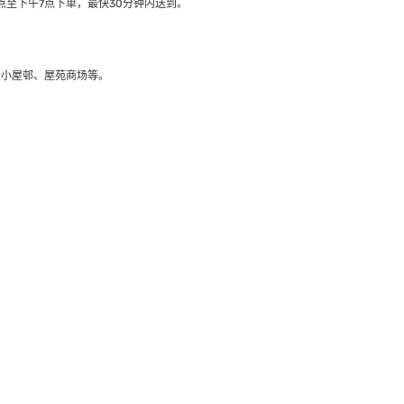
至下午7点下单，最快30分钟内送到​。
大小屋邨、屋苑商场等。