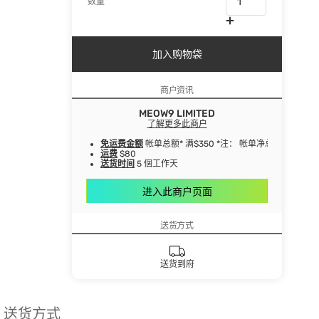
数量
加入购物袋
商户资讯
MEOW9 LIMITED
了解更多此商户
免运费金额
帐单总额* 满$350 *注： 帐单净总额指扣
运费
$80
送货时间
5 個工作天
进入此商户页面
送货方式
送货到府
送货方式