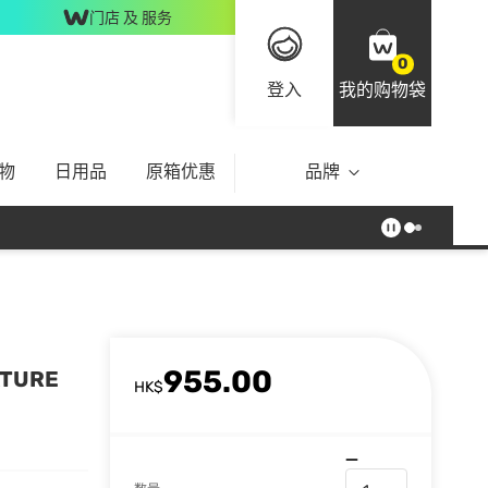
门店 及 服务
0
登入
我的购物袋
物
日用品
原箱优惠
品牌
955.00
TURE
HK$