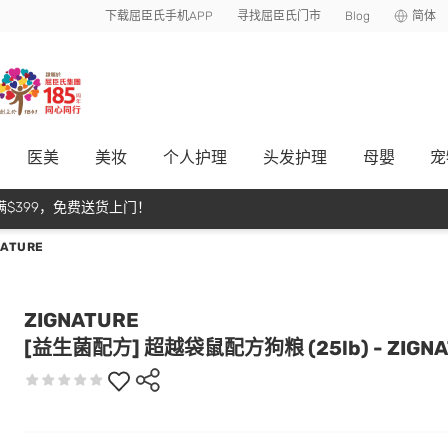
下载屈臣氏手机APP
寻找屈臣氏门市
Blog
简体
医美
美妆
个人护理
头发护理
母嬰
宠
$399，免费送货上门！
ATURE
ZIGNATURE
[益生菌配方] 超越袋鼠配方狗粮 (25lb) - ZIGNA