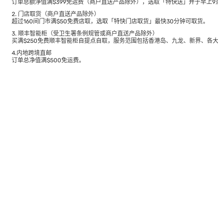
订单总额淨值满$399免运费（商户直送产品除外），选取「特快送」并于早上9点
2. 门店取货（商户直送产品除外）
超过160间门市满$50免费店取，选取「特快门店取货」最快30分钟可取货。
3. 顺丰智能柜（受卫生署条例规管或商户直送产品除外）
买满$250免费顺丰智能柜自提点自取，服务范围包括香港岛、九龙、新界、各
4.内地跨境直邮
订单总净值满$500免运费。