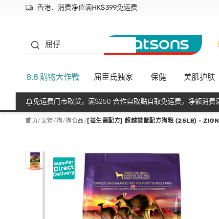
香港．消费净值满HK$399免运费
立即成为易赏钱会员尽享独家优惠
首次APP下单买满$450 输入 NEWAPP 即减$50
生蠔BB
屈仔
8.8 購物大作戰
屈臣氏独家
保健
美肌护肤
免运费门市取货，满$250 合作自取點自取免运费，净额消费满
首页
/
宠物
/
狗
/
狗食品
/
[益生菌配方] 超越袋鼠配方狗粮 (25LB) - ZIGN