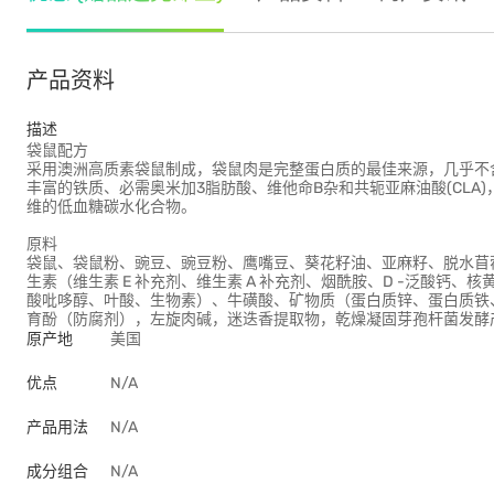
产品资料
描述
袋鼠配方
采用澳洲高质素袋鼠制成，袋鼠肉是完整蛋白质的最佳来源，几乎不
丰富的铁质、必需奥米加3脂肪酸、维他命B杂和共轭亚麻油酸(CL
维的低血糖碳水化合物。
原料
袋鼠、袋鼠粉、豌豆、豌豆粉、鹰嘴豆、葵花籽油、亚麻籽、脱水苜
生素（维生素 E 补充剂、维生素 A 补充剂、烟酰胺、D -泛酸钙、核
酸吡哆醇、叶酸、生物素）、牛磺酸、矿物质（蛋白质锌、蛋白质铁、
育酚（防腐剂），左旋肉碱，迷迭香提取物，乾燥凝固芽孢杆菌发酵
原产地
美国
优点
N/A
产品用法
N/A
成分组合
N/A