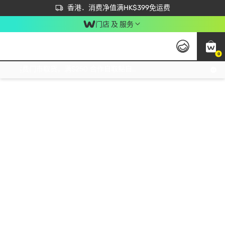
首次APP下单买满$450 输入 NEWAPP 即减$50
立即成为易赏钱会员尽享独家优惠
香港．消费净值满HK$399免运费
门店 及 服务
0
免运费门市取货，满$250 合作自取點自取免运费，净额消费满$399，免费送货上门！