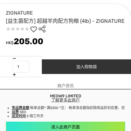
ZIGNATURE
[益生菌配方] 超越羊肉配方狗粮 (4lb) - ZIGNATURE
205.00
HK$
加入购物袋
商户资讯
MEOW9 LIMITED
了解更多此商户
免运费金额
帐单总额* 满$350 *注： 帐单净总额指扣除商品折扣优惠、优
运费
$80
送货时间
5 個工作天
进入此商户页面