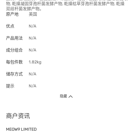
物, 乾燥凝固芽孢杆菌发酵产物, 乾燥枯草芽孢杆菌发酵产物, 乾燥
双歧杆菌发酵产物。
原产地
美国
优点
N/A
产品用法
N/A
成分组合
N/A
每包件数
1.82kg
储存方式
N/A
提示
N/A
隐藏
商户资讯
MEOW9 LIMITED