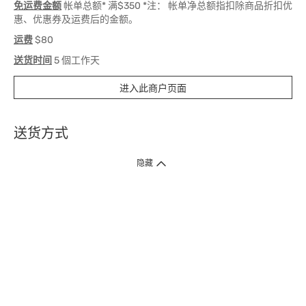
免运费金额
帐单总额* 满$350 *注： 帐单净总额指扣除商品折扣优
惠、优惠券及运费后的金额。
运费
$80
送货时间
5 個工作天
进入此商户页面
送货方式
1. 送货到府（受卫生署条例规管产品除外 ）
隐藏
订单总额淨值满$399免运费（商户直送产品除外），选取「特快送」并于早
上9点至下午7点下单，最快30分钟内送到​。
2. 门店取货（商户直送产品除外）
超过160间门市满$50免费店取，选取「特快门店取货」最快30分钟可取货。
3. 顺丰智能柜（受卫生署条例规管或商户直送产品除外）
买满$250免费顺丰智能柜自提点自取，服务范围包括香港岛、九龙、新界、
各大小屋邨、屋苑商场等。
4.内地跨境直邮
订单总净值满$500免运费。