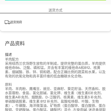
送货方式
送货到府
产品资料
描述
羊肉配方
采用纽西兰农场野生放牧的羊制成，提供完整的蛋白质，羊肉提供
维他命B6、泛酸、磷和锰，并含有丰富的维他命A和B12、核黄
素、烟碱酸、铁、锌、铜和硒，配合正确比例的蔬菜和水果，以及
有效的抗氧化物和具丰富纤维的低血糖碳水化合物。
原料
羊肉、羊肉粉、鹰嘴豆、豌豆、亚麻籽、葵花籽油、天然香料、脱
水苜蓿粉、食盐、氯化胆碱、氯化钾、维生素（维生素E补充剂、
维生素A补充剂、烟酰胺、D-泛酸钙、核黄素、维生素3 补充剂、
单硝酸硫胺素、维生素 B12 补充剂、盐酸吡哆醇、叶酸、生物
素）、牛磺酸、海洋微藻油、矿物质（蛋白酸锌、蛋白酸铁、蛋白
酸铜、亚硒酸钠、蛋白酸锰、碘酸钙）混合 , 左旋肉碱, 迷迭香提取