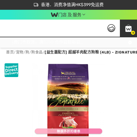
首次APP下单买满$450 输入 NEWAPP 即减$50
立即成为易赏钱会员尽享独家优惠
香港．消费净值满HK$399免运费
门店 及 服务
0
免运费门市取货，满$250 合作自取點自取免运费，净额消费满$399，免费送货上门！
首页
/
宠物
/
狗
/
狗食品
/
[益生菌配方] 超越羊肉配方狗粮 (4LB) - ZIGNATUR