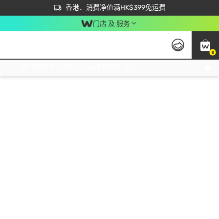
首次APP下单买满$450 输入 NEWAPP 即减$50
立即成为易赏钱会员尽享独家优惠
香港．消费净值满HK$399免运费
门店 及 服务
0
免运费门市取货，满$250 合作自取點自取免运费，净额消费满$399，免费送货上门！