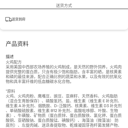
送货方式
送货到府
产品资料
描述
火鸡配方
采用美国中西部农场养殖的火鸡制成，是天然的野外饲养，火鸡肉
提供完整的蛋白质，只含有极少饱和脂肪，含丰富的硒，是核黄素
和磷的最佳来源，配合正确比例的蔬菜和水果，以及有效的抗氧化
物和具丰富纤维的低血糖碳水化合物。
"原料
火鸡、火鸡肉粉、鹰嘴豆、豌豆、亚麻籽、天然香料、火鸡脂肪
（混合生育酚保存）、磷酸氢钙、盐、维生素（维生素 E 补充剂、
维生素 A 补充剂、烟酰胺、D-泛酸钙、核黄素、维生素 D3 补充剂
、单硝酸硫胺素、维生素 B12 补充剂、盐酸吡哆醇、叶酸、生物
素）、牛磺酸、矿物质（蛋白质锌、蛋白质酸铁、氯化钾、蛋白质
酸铜、亚硒酸钠、蛋白质酸锰、碘酸钙）、海藻油（微藻油） 防
腐剂）、左旋肉碱、迷迭香提取物、乾燥凝固芽孢杆菌发酵产物、