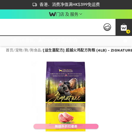
首次APP下单买满$450 输入 NEWAPP 即减$50
立即成为易赏钱会员尽享独家优惠
香港．消费净值满HK$399免运费
门店 及 服务
0
免运费门市取货，满$250 合作自取點自取免运费，净额消费满$399，免费送货上门！
首页
/
宠物
/
狗
/
狗食品
/
[益生菌配方] 超越火鸡配方狗粮 (4LB) - ZIGNATUR