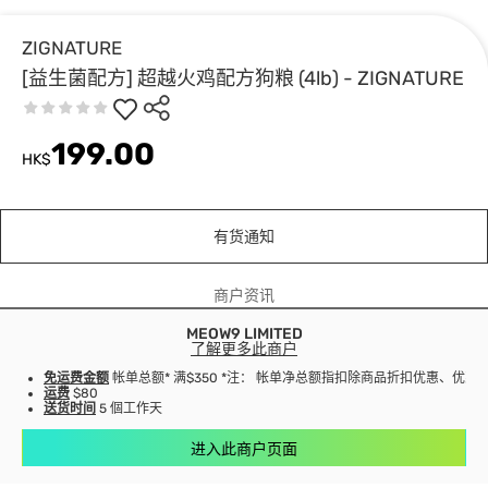
ZIGNATURE
[益生菌配方] 超越火鸡配方狗粮 (4lb) - ZIGNATURE
199.00
HK$
有货通知
商户资讯
MEOW9 LIMITED
了解更多此商户
免运费金额
帐单总额* 满$350 *注： 帐单净总额指扣除商品折扣优惠、优
运费
$80
送货时间
5 個工作天
进入此商户页面