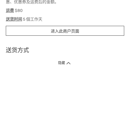
惠、优惠券及运费后的金额。
运费
$80
送货时间
5 個工作天
进入此商户页面
送货方式
1. 送货到府（受卫生署条例规管产品除外 ）
隐藏
订单总额淨值满$399免运费（商户直送产品除外），选取「特快送」并于早
上9点至下午7点下单，最快30分钟内送到​。
2. 门店取货（商户直送产品除外）
超过160间门市满$50免费店取，选取「特快门店取货」最快30分钟可取货。
3. 顺丰智能柜（受卫生署条例规管或商户直送产品除外）
买满$250免费顺丰智能柜自提点自取，服务范围包括香港岛、九龙、新界、
各大小屋邨、屋苑商场等。
4.内地跨境直邮
订单总净值满$500免运费。