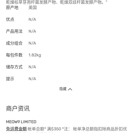
乾燥枯草芽孢杆菌发酵产物、乾燥双歧杆菌发酵产物。"
原产地
美国
优点
N/A
产品用法
N/A
成分组合
N/A
每包件数
1.82kg
储存方式
N/A
提示
N/A
隐藏
商户资讯
MEOW9 LIMITED
免运费金额
帐单总额* 满$350 *注： 帐单净总额指扣除商品折扣优