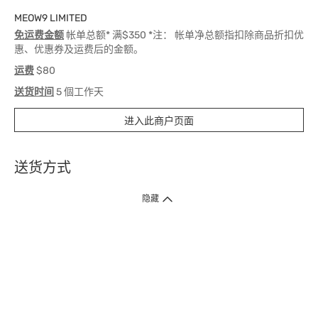
MEOW9 LIMITED
免运费金额
帐单总额* 满$350 *注： 帐单净总额指扣除商品折扣优
惠、优惠券及运费后的金额。
运费
$80
送货时间
5 個工作天
进入此商户页面
送货方式
1. 送货到府（受卫生署条例规管产品除外 ）
隐藏
订单总额淨值满$399免运费（商户直送产品除外），选取「特快送」并于早
上9点至下午7点下单，最快30分钟内送到​。
2. 门店取货（商户直送产品除外）
超过160间门市满$50免费店取，选取「特快门店取货」最快30分钟可取货。
3. 顺丰智能柜（受卫生署条例规管或商户直送产品除外）
买满$250免费顺丰智能柜自提点自取，服务范围包括香港岛、九龙、新界、
各大小屋邨、屋苑商场等。
4.内地跨境直邮
订单总净值满$500免运费。