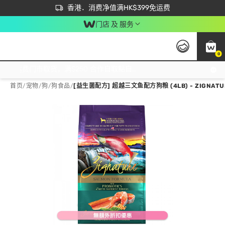
首次APP下单买满$450 输入 NEWAPP 即减$50
立即成为易赏钱会员尽享独家优惠
香港．消费净值满HK$399免运费
门店 及 服务
0
免运费门市取货，满$250 合作自取點自取免运费，净额消费满$399，免费送货上门！
首页
/
宠物
/
狗
/
狗食品
/
[益生菌配方] 超越三文鱼配方狗粮 (4LB) - ZIGNATU