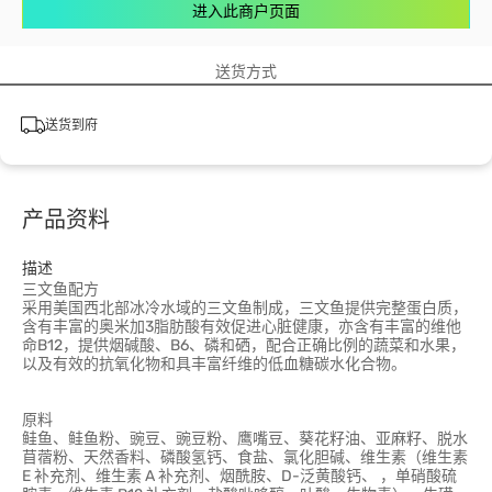
进入此商户页面
送货方式
送货到府
产品资料
描述
三文鱼配方
采用美国西北部冰冷水域的三文鱼制成，三文鱼提供完整蛋白质，
含有丰富的奥米加3脂肪酸有效促进心脏健康，亦含有丰富的维他
命B12，提供烟碱酸、B6、磷和硒，配合正确比例的蔬菜和水果，
以及有效的抗氧化物和具丰富纤维的低血糖碳水化合物。
原料
鲑鱼、鲑鱼粉、豌豆、豌豆粉、鹰嘴豆、葵花籽油、亚麻籽、脱水
苜蓿粉、天然香料、磷酸氢钙、食盐、氯化胆碱、维生素（维生素
E 补充剂、维生素 A 补充剂、烟酰胺、D-泛黄酸钙、 ，单硝酸硫