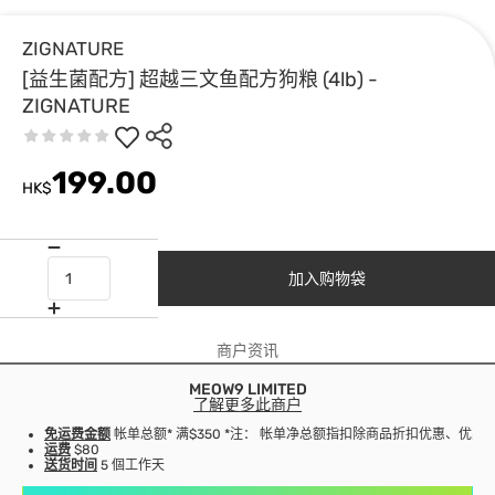
ZIGNATURE
[益生菌配方] 超越三文鱼配方狗粮 (4lb) -
ZIGNATURE
199.00
HK$
加入购物袋
商户资讯
MEOW9 LIMITED
了解更多此商户
免运费金额
帐单总额* 满$350 *注： 帐单净总额指扣除商品折扣优惠、优
运费
$80
送货时间
5 個工作天