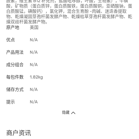
胺素，维生素 B12 补充剂，盐酸吡哆醇，叶酸，生物素），牛磺
酸，矿物质（蛋白质锌，蛋白质酸铁，蛋白质酸铜，亚硒酸钠，蛋
白质酸锰，碘酸钙），氯化钾，混合生育酚 -肉碱、迷迭香提取
物、乾燥凝固芽孢杆菌发酵产物、乾燥枯草芽孢杆菌发酵产物、乾
燥双歧杆菌发酵产物。
原产地
美国
优点
N/A
产品用法
N/A
成分组合
N/A
每包件数
1.82kg
储存方式
N/A
提示
N/A
隐藏
商户资讯