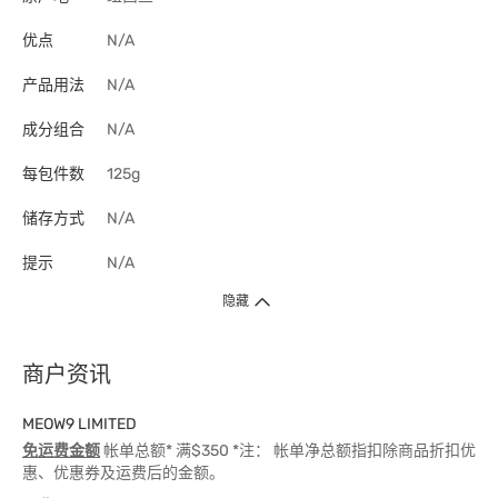
优点
N/A
产品用法
N/A
成分组合
N/A
每包件数
125g
储存方式
N/A
提示
N/A
隐藏
商户资讯
MEOW9 LIMITED
免运费金额
帐单总额* 满$350 *注： 帐单净总额指扣除商品折扣优
惠、优惠券及运费后的金额。