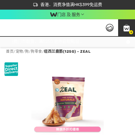
首次APP下单买满$450 输入 NEWAPP 即减$50
立即成为易赏钱会员尽享独家优惠
香港．消费净值满HK$399免运费
门店 及 服务
0
免运费门市取货，满$250 合作自取點自取免运费，净额消费满$399，免费送货上门！
首页
/
宠物
/
狗
/
狗零食
/
纽西兰鹿筋(125G) - ZEAL