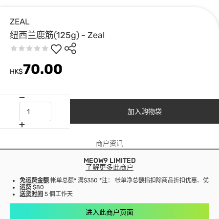
ZEAL
纽西兰鹿筋(125g) - Zeal
70.00
HK$
加入购物袋
商户资讯
MEOW9 LIMITED
了解更多此商户
免运费金额
帐单总额* 满$350 *注： 帐单净总额指扣除商品折扣优惠、优
运费
$80
送货时间
5 個工作天
进入此商户页面