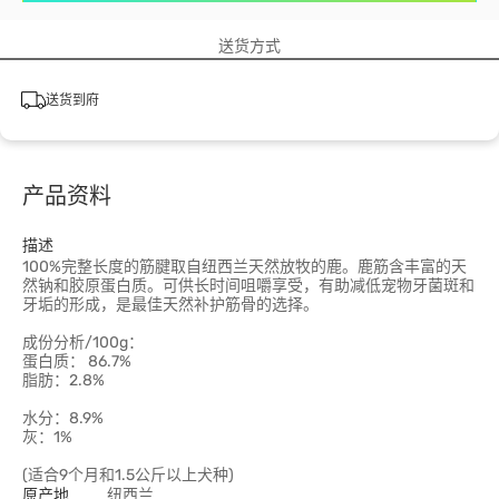
送货方式
送货到府
产品资料
描述
100%完整长度的筋腱取自纽西兰天然放牧的鹿。鹿筋含丰富的天
然钠和胶原蛋白质。可供长时间咀嚼享受，有助减低宠物牙菌斑和
牙垢的形成，是最佳天然补护筋骨的选择。
成份分析/100g：
蛋白质： 86.7%
脂肪：2.8%
水分：8.9%
灰：1%
(适合9个月和1.5公斤以上犬种)
原产地
纽西兰