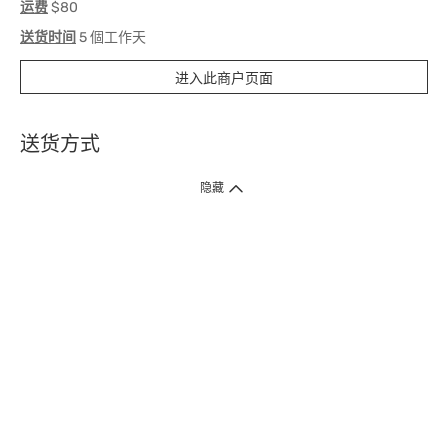
运费
$80
送货时间
5 個工作天
进入此商户页面
送货方式
1. 送货到府（受卫生署条例规管产品除外 ）
隐藏
订单总额淨值满$399免运费（商户直送产品除外），选取「特快送」并于早
上9点至下午7点下单，最快30分钟内送到​。
2. 门店取货（商户直送产品除外）
超过160间门市满$50免费店取，选取「特快门店取货」最快30分钟可取货。
3. 顺丰智能柜（受卫生署条例规管或商户直送产品除外）
买满$250免费顺丰智能柜自提点自取，服务范围包括香港岛、九龙、新界、
各大小屋邨、屋苑商场等。
4.内地跨境直邮
订单总净值满$500免运费。