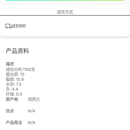
送货方式
送货到府
产品资料
描述
成份分析/100克
蛋白质: 75
脂肪: 12.8
水份: 7.3
灰: 4.4
纤维: 0.5
原产地
纽西兰
优点
N/A
产品用法
N/A