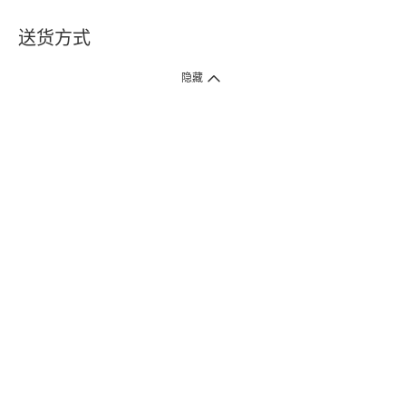
送货方式
1. 送货到府（受卫生署条例规管产品除外 ）
隐藏
订单总额淨值满$399免运费（商户直送产品除外），选取「特快送」并于早
上9点至下午7点下单，最快30分钟内送到​。
2. 门店取货（商户直送产品除外）
超过160间门市满$50免费店取，选取「特快门店取货」最快30分钟可取货。
3. 顺丰智能柜（受卫生署条例规管或商户直送产品除外）
买满$250免费顺丰智能柜自提点自取，服务范围包括香港岛、九龙、新界、
各大小屋邨、屋苑商场等。
4.内地跨境直邮
订单总净值满$500免运费。