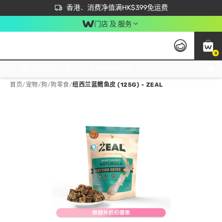
首次APP下单买满$450 输入 NEWAPP 即减$50
立即成为易赏钱会员尽享独家优惠
香港．消费净值满HK$399免运费
门店 及 服务
0
免运费门市取货，满$250 合作自取點自取免运费，净额消费满$399，免费送货上门！
首页
/
宠物
/
狗
/
狗零食
/
纽西兰蓝鳕鱼皮 (125G) - ZEAL