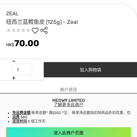
ZEAL
纽西兰蓝鳕鱼皮 (125g) - Zeal
70.00
HK$
加入购物袋
商户资讯
MEOW9 LIMITED
了解更多此商户
免运费金额
帐单总额* 满$350 *注： 帐单净总额指扣除商品折扣优惠、优
运费
$80
送货时间
5 個工作天
进入此商户页面