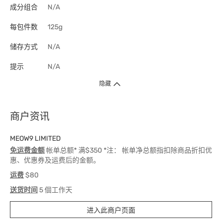
成分组合
N/A
每包件数
125g
储存方式
N/A
提示
N/A
隐藏
商户资讯
MEOW9 LIMITED
免运费金额
帐单总额* 满$350 *注： 帐单净总额指扣除商品折扣优
惠、优惠券及运费后的金额。
运费
$80
送货时间
5 個工作天
进入此商户页面