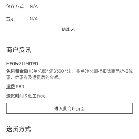
储存方式
N/A
提示
N/A
隐藏
商户资讯
MEOW9 LIMITED
免运费金额
帐单总额* 满$350 *注： 帐单净总额指扣除商品折扣优
惠、优惠券及运费后的金额。
运费
$80
送货时间
5 個工作天
进入此商户页面
送货方式