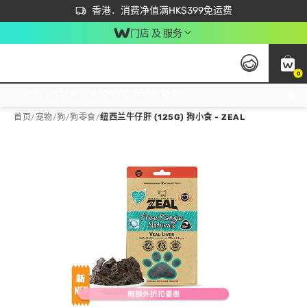
首次APP下单买满$450 输入 NEWAPP 即减$50
立即成为易赏钱会员尽享独家优惠
香港．消费净值满HK$399免运费
门店 及 服务
0
免运费门市取货，满$250 合作自取點自取免运费，净额消费满$399，免费送货上门！
首页
/
宠物
/
狗
/
狗零食
/
纽西兰牛仔肝 (125G) 狗小食 - ZEAL