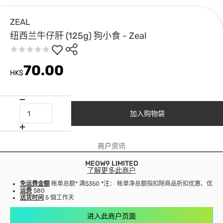
ZEAL
纽西兰牛仔肝 (125g) 狗小食 - Zeal
70.00
HK$
加入购物袋
商户资讯
MEOW9 LIMITED
了解更多此商户
免运费金额
帐单总额* 满$350 *注： 帐单净总额指扣除商品折扣优惠、优
运费
$80
送货时间
5 個工作天
进入此商户页面