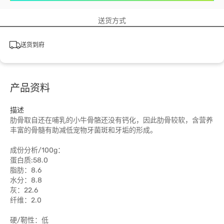
送货方式
送货到府
产品资料
描述
肋骨取自还在哺乳的小牛骨骼还没有钙化，因此肋骨较软，含营养
丰富的骨髓有助减低宠物牙菌斑和牙垢的形成。
成份分析/100g：
蛋白质:58.0
脂肪：8.6
水分：8.8
灰：22.6
纤维：2.0
硬/靭性：低