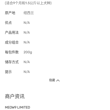
(适合9个月和1.5公斤以上犬种)
原产地
纽西兰
优点
N/A
产品用法
N/A
成分组合
N/A
每包件数
200g
储存方式
N/A
提示
N/A
隐藏
商户资讯
MEOW9 LIMITED