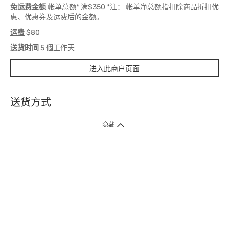
免运费金额
帐单总额* 满$350 *注： 帐单净总额指扣除商品折扣优
惠、优惠券及运费后的金额。
运费
$80
送货时间
5 個工作天
进入此商户页面
送货方式
1. 送货到府（受卫生署条例规管产品除外 ）
隐藏
订单总额淨值满$399免运费（商户直送产品除外），选取「特快送」并于早
上9点至下午7点下单，最快30分钟内送到​。
2. 门店取货（商户直送产品除外）
超过160间门市满$50免费店取，选取「特快门店取货」最快30分钟可取货。
3. 顺丰智能柜（受卫生署条例规管或商户直送产品除外）
买满$250免费顺丰智能柜自提点自取，服务范围包括香港岛、九龙、新界、
各大小屋邨、屋苑商场等。
4.内地跨境直邮
订单总净值满$500免运费。