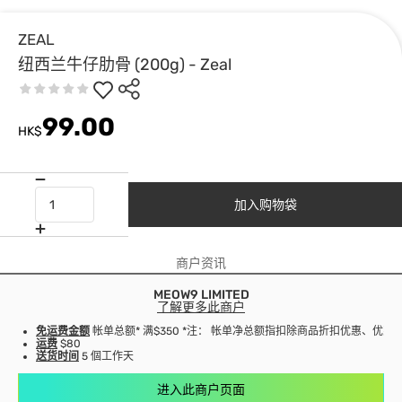
ZEAL
纽西兰牛仔肋骨 (200g) - Zeal
99.00
HK$
加入购物袋
商户资讯
MEOW9 LIMITED
了解更多此商户
免运费金额
帐单总额* 满$350 *注： 帐单净总额指扣除商品折扣优惠、优
运费
$80
送货时间
5 個工作天
进入此商户页面