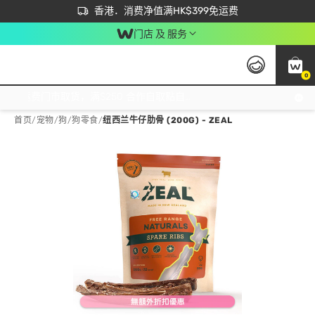
首次APP下单买满$450 输入 NEWAPP 即减$50
立即成为易赏钱会员尽享独家优惠
香港．消费净值满HK$399免运费
门店 及 服务
0
免运费门市取货，满$250 合作自取點自取免运费，净额消费满$399，免费送货上门！
首页
/
宠物
/
狗
/
狗零食
/
纽西兰牛仔肋骨 (200G) - ZEAL