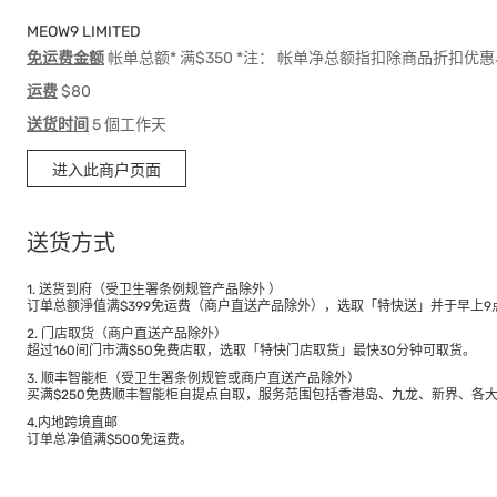
MEOW9 LIMITED
免运费金额
帐单总额* 满$350 *注： 帐单净总额指扣除商品折扣
运费
$80
送货时间
5 個工作天
进入此商户页面
送货方式
1. 送货到府（受卫生署条例规管产品除外 ）
订单总额淨值满$399免运费（商户直送产品除外），选取「特快送」并于早上9点
2. 门店取货（商户直送产品除外）
超过160间门市满$50免费店取，选取「特快门店取货」最快30分钟可取货。
3. 顺丰智能柜（受卫生署条例规管或商户直送产品除外）
买满$250免费顺丰智能柜自提点自取，服务范围包括香港岛、九龙、新界、各
4.内地跨境直邮
订单总净值满$500免运费。