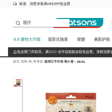
香港．消费净值满HK$399免运费
立即成为易赏钱会员尽享独家优惠
首次APP下单买满$450 输入 NEWAPP 即减$50
生蠔BB
屈仔
8.8 購物大作戰
屈臣氏独家
保健
美肌护肤
免运费门市取货，满$250 合作自取點自取免运费，净额消费满
首页
/
宠物
/
狗
/
狗零食
/
纽西兰牛仔肉 狗小食 - ZEAL