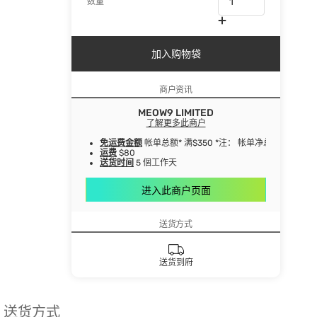
数量
加入购物袋
商户资讯
MEOW9 LIMITED
了解更多此商户
免运费金额
帐单总额* 满$350 *注： 帐单净总额指扣
运费
$80
送货时间
5 個工作天
进入此商户页面
送货方式
送货到府
送货方式