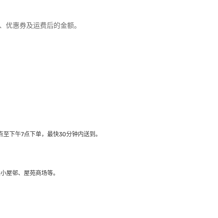
优惠、优惠券及运费后的金额。
至下午7点下单，最快30分钟内送到​。
大小屋邨、屋苑商场等。