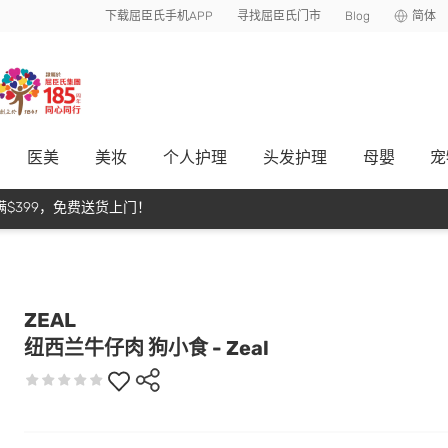
下载屈臣氏手机APP
寻找屈臣氏门市
Blog
简体
医美
美妆
个人护理
头发护理
母嬰
宠
$399，免费送货上门！
ZEAL
纽西兰牛仔肉 狗小食 - Zeal