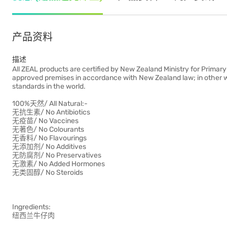
产品资料
描述
All ZEAL products are certified by New Zealand Ministry for Primary
approved premises in accordance with New Zealand law; in other wor
standards in the world.
100%天然/ All Natural:-
无抗生素/ No Antibiotics
无疫苗/ No Vaccines
无著色/ No Colourants
无香料/ No Flavourings
无添加剂/ No Additives
无防腐剂/ No Preservatives
无激素/ No Added Hormones
无类固醇/ No Steroids
Ingredients:
纽西兰牛仔肉