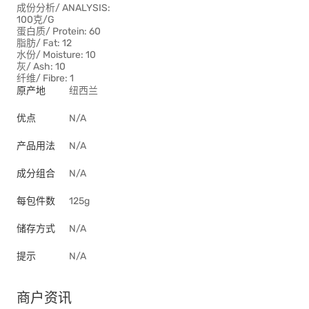
成份分析/ ANALYSIS:
100克/G
蛋白质/ Protein: 60
脂肪/ Fat: 12
水份/ Moisture: 10
灰/ Ash: 10
纤维/ Fibre: 1
原产地
纽西兰
优点
N/A
产品用法
N/A
成分组合
N/A
每包件数
125g
储存方式
N/A
提示
N/A
商户资讯