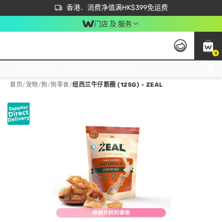
首次APP下单买满$450 输入 NEWAPP 即减$50
立即成为易赏钱会员尽享独家优惠
香港．消费净值满HK$399免运费
门店 及 服务
0
免运费门市取货，满$250 合作自取點自取免运费，净额消费满$399，免费送货上门！
首页
/
宠物
/
狗
/
狗零食
/
纽西兰牛仔筋圈 (125G) - ZEAL