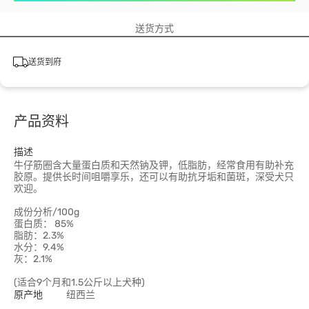
送货方式
送货到府
产品资料
描述
牛仔筋圈含大量蛋白质和天然钠及钾，低脂肪，经常食用有助补充
胶原。提供长时间咀嚼享乐，还可以有助抗牙垢和菌斑，深受犬只
欢迎。
成份分析/100g
蛋白质： 85%
脂肪：2.3%
水分：9.4%
灰：2.1%
(适合9个月和1.5公斤以上犬种)
原产地
纽西兰