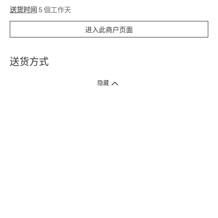
送货时间
5 個工作天
进入此商户页面
送货方式
1. 送货到府（受卫生署条例规管产品除外 ）
隐藏
订单总额淨值满$399免运费（商户直送产品除外），选取「特快送」并于早
上9点至下午7点下单，最快30分钟内送到​。
2. 门店取货（商户直送产品除外）
超过160间门市满$50免费店取，选取「特快门店取货」最快30分钟可取货。
3. 顺丰智能柜（受卫生署条例规管或商户直送产品除外）
买满$250免费顺丰智能柜自提点自取，服务范围包括香港岛、九龙、新界、
各大小屋邨、屋苑商场等。
4.内地跨境直邮
订单总净值满$500免运费。