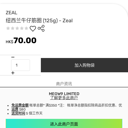
ZEAL
纽西兰牛仔筋圈 (125g) - Zeal
70.00
HK$
加入购物袋
商户资讯
MEOW9 LIMITED
了解更多此商户
免运费金额
帐单总额* 满$350 *注： 帐单净总额指扣除商品折扣优惠、优
运费
$80
送货时间
5 個工作天
进入此商户页面