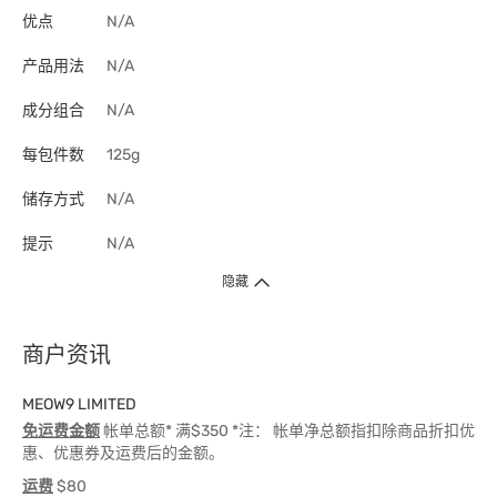
优点
N/A
产品用法
N/A
成分组合
N/A
每包件数
125g
储存方式
N/A
提示
N/A
隐藏
商户资讯
MEOW9 LIMITED
免运费金额
帐单总额* 满$350 *注： 帐单净总额指扣除商品折扣优
惠、优惠券及运费后的金额。
运费
$80