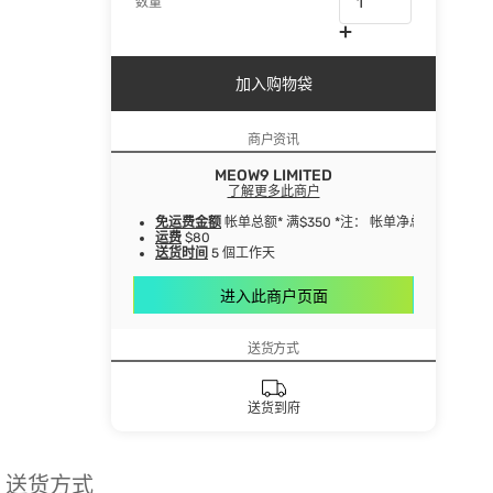
数量
加入购物袋
商户资讯
MEOW9 LIMITED
了解更多此商户
免运费金额
帐单总额* 满$350 *注： 帐单净总额指扣
运费
$80
送货时间
5 個工作天
进入此商户页面
送货方式
送货到府
送货方式