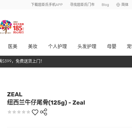
下载屈臣氏手机APP
寻找屈臣氏门市
Blog
简体
医美
美妆
个人护理
头发护理
母嬰
宠
$399，免费送货上门！
ZEAL
纽西兰牛仔尾骨(125g) - Zeal