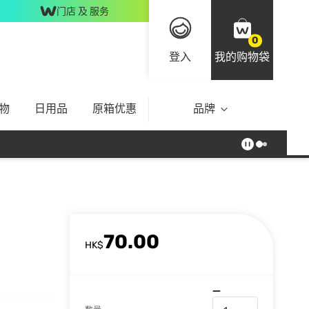
门店 及 服务
0
登入
我的购物袋
物
日用品
原箱优惠
品牌
70.00
HK$