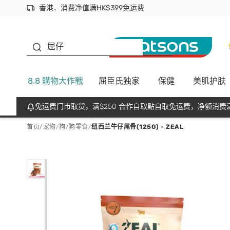
香港．消费净值满HK$399免运费
立即成为易赏钱会员尽享独家优惠
首次APP下单买满$450 输入 NEWAPP 即减$50
生蠔BB
屈仔
8.8 購物大作戰
屈臣氏独家
保健
美肌护肤
免运费门市取货，满$250 合作自取點自取免运费，净额消费满
首页
/
宠物
/
狗
/
狗零食
/
纽西兰牛仔尾骨(125G) - ZEAL