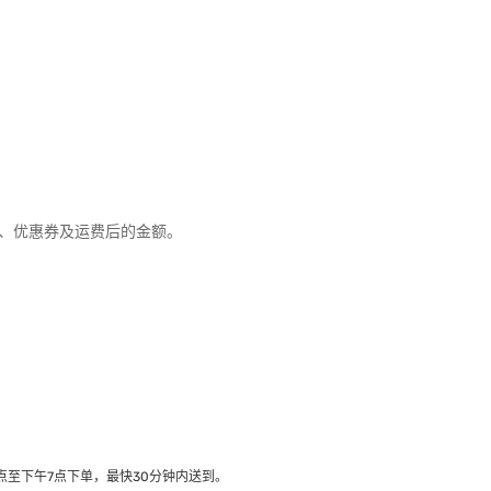
优惠、优惠券及运费后的金额。
至下午7点下单，最快30分钟内送到​。