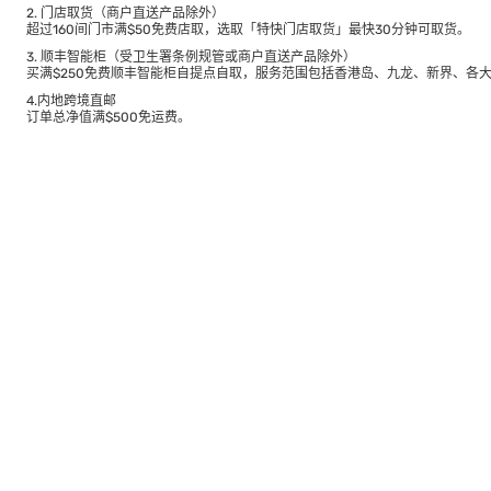
2. 门店取货（商户直送产品除外）
超过160间门市满$50免费店取，选取「特快门店取货」最快30分钟可取货。
3. 顺丰智能柜（受卫生署条例规管或商户直送产品除外）
买满$250免费顺丰智能柜自提点自取，服务范围包括香港岛、九龙、新界、各
4.内地跨境直邮
订单总净值满$500免运费。