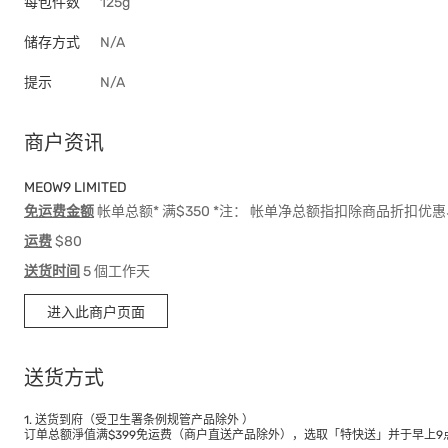
每包件数
125g
储存方式
N/A
提示
N/A
商户资讯
MEOW9 LIMITED
免运费金额
帐单总额* 满$350 *注： 帐单净总额指扣除商品折扣
运费
$80
送货时间
5 個工作天
进入此商户页面
送货方式
1. 送货到府（受卫生署条例规管产品除外 ）
订单总额淨值满$399免运费（商户直送产品除外），选取「特快送」并于早上9点