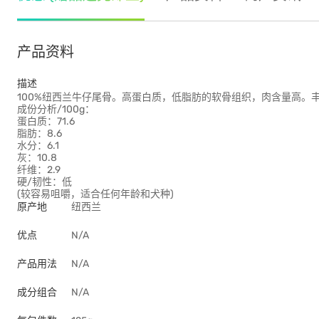
产品资料
描述
100%纽西兰牛仔尾骨。高蛋白质，低脂肪的软骨组织，肉含量高。
成份分析/100g：
蛋白质：71.6
脂肪：8.6
水分：6.1
灰：10.8
纤维：2.9
硬/韧性：低
(较容易咀嚼，适合任何年龄和犬种)
原产地
纽西兰
优点
N/A
产品用法
N/A
成分组合
N/A