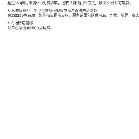
超过160间门市满$50免费店取，选取「特快门店取货」最快30分钟可取货。
3. 顺丰智能柜（受卫生署条例规管或商户直送产品除外）
买满$250免费顺丰智能柜自提点自取，服务范围包括香港岛、九龙、新界、各
4.内地跨境直邮
订单总净值满$500免运费。