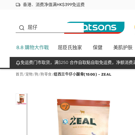
香港．消费净值满HK$399免运费
立即成为易赏钱会员尽享独家优惠
首次APP下单买满$450 输入 NEWAPP 即减$50
生蠔BB
屈仔
8.8 購物大作戰
屈臣氏独家
保健
美肌护肤
免运费门市取货，满$250 合作自取點自取免运费，净额消费满
首页
/
宠物
/
狗
/
狗零食
/
纽西兰牛仔小腿骨(150G) - ZEAL