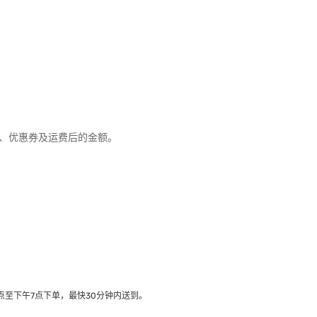
优惠、优惠券及运费后的金额。
至下午7点下单，最快30分钟内送到​。