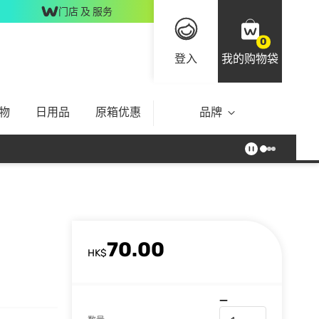
门店 及 服务
0
登入
我的购物袋
物
日用品
原箱优惠
品牌
70.00
HK$