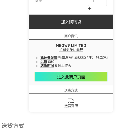
数量
加入购物袋
商户资讯
MEOW9 LIMITED
了解更多此商户
免运费金额
帐单总额* 满$350 *注： 帐单净总额指扣
运费
$80
送货时间
5 個工作天
进入此商户页面
送货方式
送货到府
送货方式