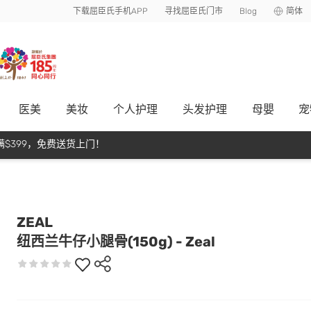
下载屈臣氏手机APP
寻找屈臣氏门市
Blog
简体
医美
美妆
个人护理
头发护理
母嬰
宠
$399，免费送货上门！
ZEAL
纽西兰牛仔小腿骨(150g) - Zeal