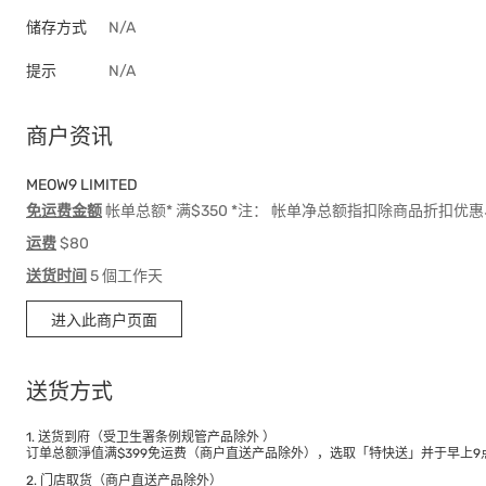
储存方式
N/A
提示
N/A
商户资讯
MEOW9 LIMITED
免运费金额
帐单总额* 满$350 *注： 帐单净总额指扣除商品折扣
运费
$80
送货时间
5 個工作天
进入此商户页面
送货方式
1. 送货到府（受卫生署条例规管产品除外 ）
订单总额淨值满$399免运费（商户直送产品除外），选取「特快送」并于早上9点
2. 门店取货（商户直送产品除外）