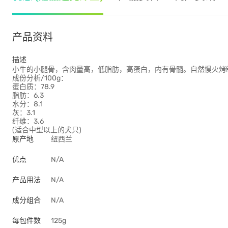
产品资料
描述
小牛的小腿骨，含肉量高，低脂肪，高蛋白，内有骨髓。自然慢火烤
成份分析/100g：
蛋白质：78.9
脂肪：6.3
水分：8.1
灰：3.1
纤维：3.6
(适合中型以上的犬只)
原产地
纽西兰
优点
N/A
产品用法
N/A
成分组合
N/A
每包件数
125g