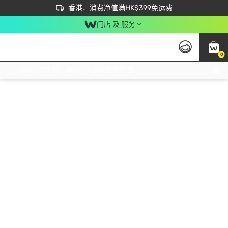
首次APP下单买满$450 输入 NEWAPP 即减$50
立即成为易赏钱会员尽享独家优惠
香港．消费净值满HK$399免运费
门店 及 服务
0
免运费门市取货，满$250 合作自取點自取免运费，净额消费满$399，免费送货上门！