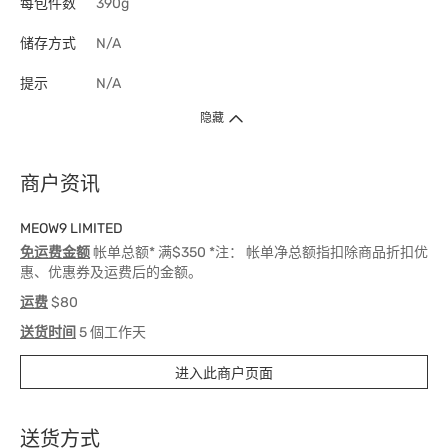
每包件数
390g
储存方式
N/A
提示
N/A
隐藏
商户资讯
MEOW9 LIMITED
免运费金额
帐单总额* 满$350 *注： 帐单净总额指扣除商品折扣优
惠、优惠券及运费后的金额。
运费
$80
送货时间
5 個工作天
进入此商户页面
送货方式