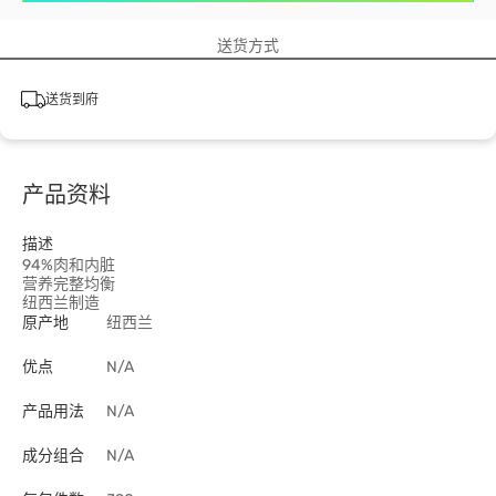
送货方式
送货到府
产品资料
描述
94%肉和内脏
营养完整均衡
纽西兰制造
原产地
纽西兰
优点
N/A
产品用法
N/A
成分组合
N/A