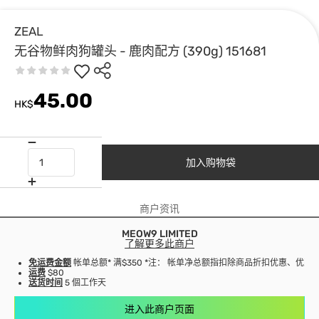
ZEAL
无谷物鲜肉狗罐头 - 鹿肉配方 (390g) 151681
45.00
HK$
加入购物袋
商户资讯
MEOW9 LIMITED
了解更多此商户
免运费金额
帐单总额* 满$350 *注： 帐单净总额指扣除商品折扣优惠、优
运费
$80
送货时间
5 個工作天
进入此商户页面