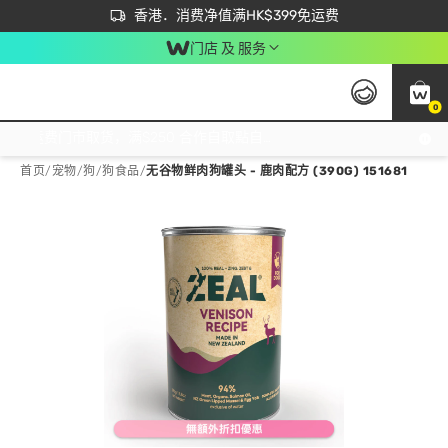
首次APP下单买满$450 输入 NEWAPP 即减$50
立即成为易赏钱会员尽享独家优惠
香港．消费净值满HK$399免运费
门店 及 服务
0
免运费门市取货，满$250 合作自取點自取免运费，净额消费满$399，免费送货上门！
首页
/
宠物
/
狗
/
狗食品
/
无谷物鲜肉狗罐头 - 鹿肉配方 (390G) 151681