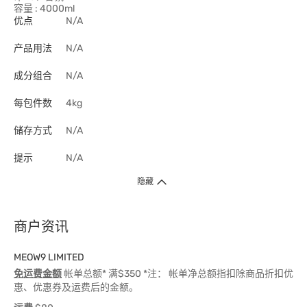
容量 : 4000ml
优点
N/A
产品用法
N/A
成分组合
N/A
每包件数
4kg
储存方式
N/A
提示
N/A
隐藏
商户资讯
MEOW9 LIMITED
免运费金额
帐单总额* 满$350 *注： 帐单净总额指扣除商品折扣优
惠、优惠券及运费后的金额。