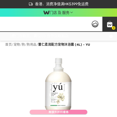
首次APP下单买满$450 输入 NEWAPP 即减$50
立即成为易赏钱会员尽享独家优惠
香港．消费净值满HK$399免运费
门店 及 服务
0
免运费门市取货，满$250 合作自取點自取免运费，净额消费满$399，免费送货上门！
首页
/
宠物
/
狗
/
狗用品
/
薏仁柔润配方宠物沐浴露 (4L) - YU