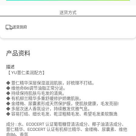
送货方式
送货到府
产品资料
描述
【 YU薏仁柔润配方】
◆ 薏仁精华深层保湿滋润肌肤，好梳理不打结。
◆ 维他命B6调节油脂正常分泌。
◆ 持续保持肌肤与毛发的清爽。
◆ 有机柳兰精华多重舒缓修护娇嫩肌肤。
◆ 金缕梅、尿囊素形成天然保护膜，使肌肤健康，毛发亮丽!
◆ 多层次迷人香氛设计，持续散发优雅气息。
◆ 容易打结、细长毛发、乾涩粗糙毛发、希望毛发柔软飘逸
成分 : 水、ECOCERT 认证葡萄糖苷清洁成分、椰子油清洁成分、
薏仁精华、ECOCERT 认证有机柳兰精华、金缕梅、尿囊素、维他
命B6、香氛