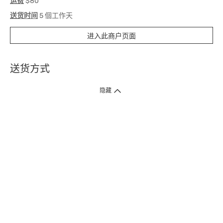
运费
$80
送货时间
5 個工作天
进入此商户页面
送货方式
1. 送货到府（受卫生署条例规管产品除外 ）
隐藏
订单总额淨值满$399免运费（商户直送产品除外），选取「特快送」并于早
上9点至下午7点下单，最快30分钟内送到​。
2. 门店取货（商户直送产品除外）
超过160间门市满$50免费店取，选取「特快门店取货」最快30分钟可取货。
3. 顺丰智能柜（受卫生署条例规管或商户直送产品除外）
买满$250免费顺丰智能柜自提点自取，服务范围包括香港岛、九龙、新界、
各大小屋邨、屋苑商场等。
4.内地跨境直邮
订单总净值满$500免运费。