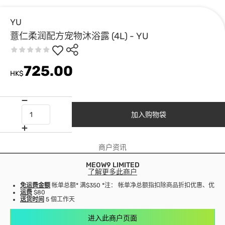
YU
薏仁柔润配方宠物沐浴露 (4L) - YU
725.00
HK$
加入购物袋
商户资讯
MEOW9 LIMITED
了解更多此商户
免运费金额
帐单总额* 满$350 *注： 帐单净总额指扣除商品折扣优惠、优
运费
$80
送货时间
5 個工作天
进入此商户页面