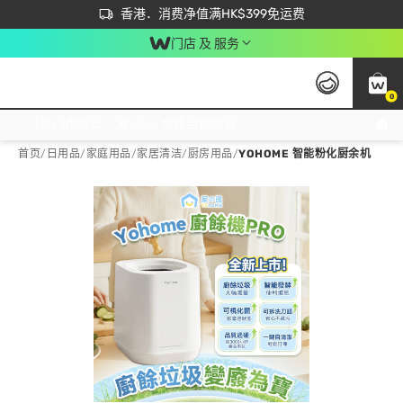
首次APP下单买满$450 输入 NEWAPP 即减$50
立即成为易赏钱会员尽享独家优惠
香港．消费净值满HK$399免运费
门店 及 服务
0
免运费门市取货，满$250 合作自取點自取免运费，净额消费满$399，免费送货上门！
首页
/
日用品
/
家庭用品
/
家居清洁/厨房用品
/
YOHOME 智能粉化厨余机