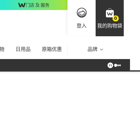
门店 及 服务
0
登入
我的购物袋
物
日用品
原箱优惠
品牌