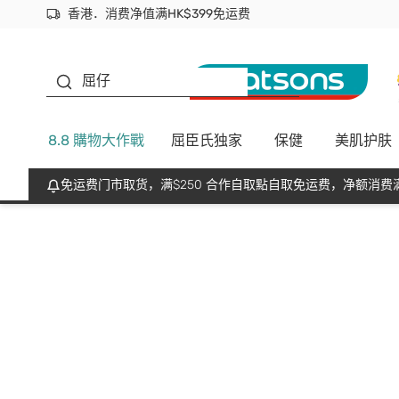
香港．消费净值满HK$399免运费
立即成为易赏钱会员尽享独家优惠
首次APP下单买满$450 输入 NEWAPP 即减$50
生蠔BB
屈仔
8.8 購物大作戰
屈臣氏独家
保健
美肌护肤
免运费门市取货，满$250 合作自取點自取免运费，净额消费满