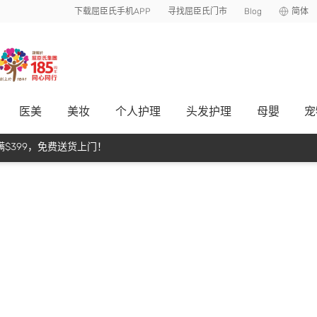
下载屈臣氏手机APP
寻找屈臣氏门市
Blog
简体
医美
美妆
个人护理
头发护理
母嬰
宠
$399，免费送货上门！