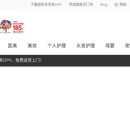
下载屈臣氏手机APP
寻找屈臣氏门市
Blog
简体
医美
美妆
个人护理
头发护理
母嬰
宠
$399，免费送货上门！