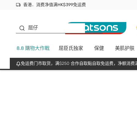
香港．消费净值满HK$399免运费
立即成为易赏钱会员尽享独家优惠
首次APP下单买满$450 输入 NEWAPP 即减$50
生蠔BB
屈仔
8.8 購物大作戰
屈臣氏独家
保健
美肌护肤
免运费门市取货，满$250 合作自取點自取免运费，净额消费满