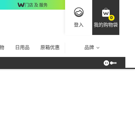
门店 及 服务
0
登入
我的购物袋
物
日用品
原箱优惠
品牌