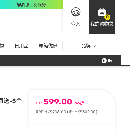
门店 及 服务
0
登入
我的购物袋
物
日用品
原箱优惠
品牌
599.00
家直送-5个
HK$
66折
RRP
HK$908.00
(降: HK$309.00)