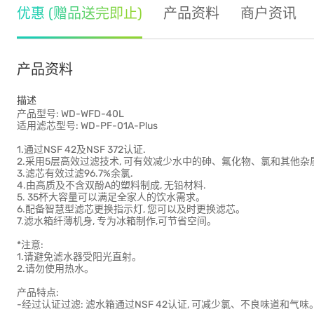
优惠 (赠品送完即止)
产品资料
商户资讯
产品资料
描述
产品型号: WD-WFD-40L
适用滤芯型号: WD-PF-01A-Plus
1.通过NSF 42及NSF 372认证.
2.采用5层高效过滤技术, 可有效减少水中的砷、氟化物、氯和其他杂质
3.滤芯有效过滤96.7%余氯.
4.由高质及不含双酚A的塑料制成, 无铅材料.
5. 35杯大容量可以满足全家人的饮水需求。
6.配备智慧型滤芯更换指示灯, 您可以及时更换滤芯。
7.滤水箱纤薄机身, 专为冰箱制作,可节省空间。
*注意:
1.请避免滤水器受阳光直射。
2.请勿使用热水。
产品特点:
-经过认证过滤: 滤水箱通过NSF 42认证, 可减少氯、不良味道和气味。