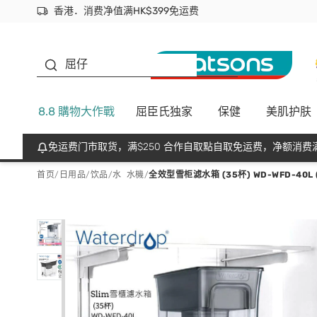
香港．消费净值满HK$399免运费
立即成为易赏钱会员尽享独家优惠
首次APP下单买满$450 输入 NEWAPP 即减$50
生蠔BB
屈仔
8.8 購物大作戰
屈臣氏独家
保健
美肌护肤
免运费门市取货，满$250 合作自取點自取免运费，净额消费满
首页
/
日用品
/
饮品
/
水 水機
/
全效型雪柜滤水箱 (35杯) WD-WFD-40