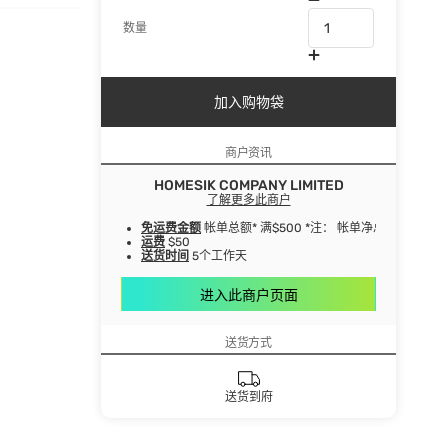
数量
加入购物袋
商户资讯
HOMESIK COMPANY LIMITED
了解更多此商户
免运费金额
帐单总额* 满$500 *注： 帐单净总额指扣
运费
$50
送货时间
5个工作天
进入此商户页面
送货方式
送货到府