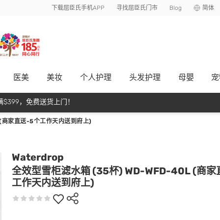
下载屈臣氏手机APP
寻找屈臣氏门市
Blog
简体
医美
美妆
个人护理
头发护理
母嬰
宠
$399，免费送货上门！
L (商家直送-5个工作天内送到府上)
Waterdrop
全效型雪柜滤水箱 (35杯) WD-WFD-40L (商
工作天内送到府上)