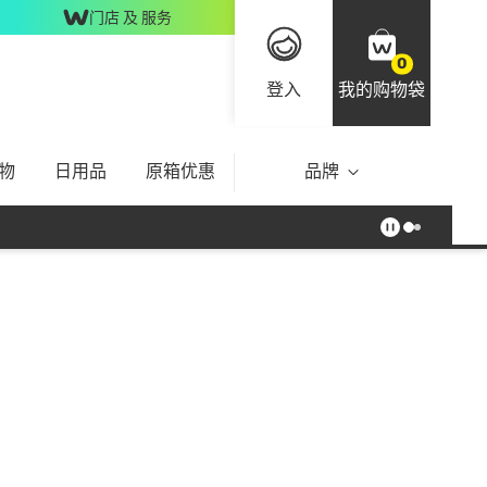
门店 及 服务
0
登入
我的购物袋
物
日用品
原箱优惠
品牌