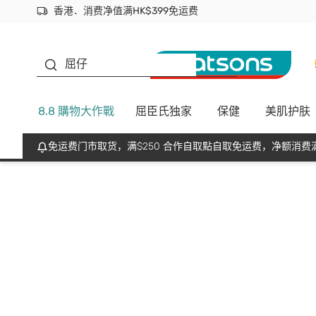
香港．消费净值满HK$399免运费
立即成为易赏钱会员尽享独家优惠
首次APP下单买满$450 输入 NEWAPP 即减$50
生蠔BB
屈仔
8.8 購物大作戰
屈臣氏独家
保健
美肌护肤
免运费门市取货，满$250 合作自取點自取免运费，净额消费满