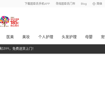
下载屈臣氏手机APP
寻找屈臣氏门市
Blog
简体
医美
美妆
个人护理
头发护理
母嬰
宠
$399，免费送货上门！