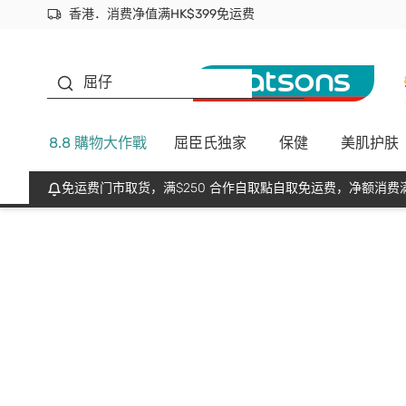
香港．消费净值满HK$399免运费
立即成为易赏钱会员尽享独家优惠
首次APP下单买满$450 输入 NEWAPP 即减$50
生蠔BB
屈仔
8.8 購物大作戰
屈臣氏独家
保健
美肌护肤
免运费门市取货，满$250 合作自取點自取免运费，净额消费满