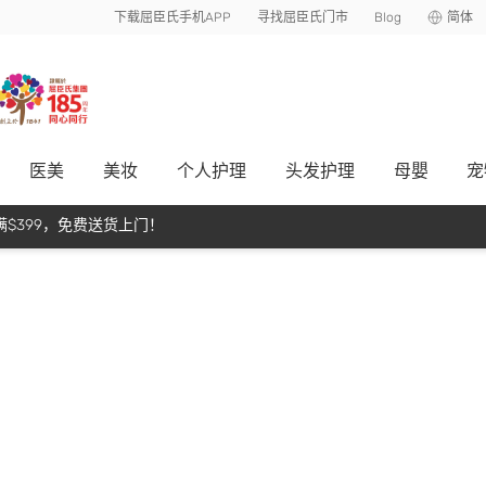
下载屈臣氏手机APP
寻找屈臣氏门市
Blog
简体
医美
美妆
个人护理
头发护理
母嬰
宠
$399，免费送货上门！