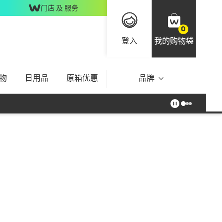
门店 及 服务
0
登入
我的购物袋
物
日用品
原箱优惠
品牌