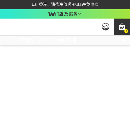
首次APP下单买满$450 输入 NEWAPP 即减$50
立即成为易赏钱会员尽享独家优惠
香港．消费净值满HK$399免运费
门店 及 服务
0
免运费门市取货，满$250 合作自取點自取免运费，净额消费满$399，免费送货上门！