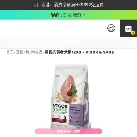
首次APP下单买满$450 输入 NEWAPP 即减$50
立即成为易赏钱会员尽享独家优惠
香港．消费净值满HK$399免运费
门店 及 服务
0
免运费门市取货，满$250 合作自取點自取免运费，净额消费满$399，免费送货上门！
首页
/
宠物
/
狗
/
狗食品
/
黄芪抗衰老犬粮12KG - VIGOR & SAGE