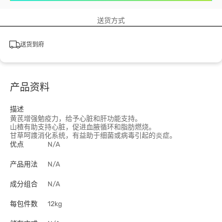
送货方式
送货到府
产品资料
描述
黄芪增强勉疫力，给予心脏和肝功能支持。
山楂有助支持心脏，促进血腋循环和脂肪燃烧。
甘草呵謢消化系统，有益助于细菌或病毒引起的炎症。
优点
N/A
产品用法
N/A
成分组合
N/A
每包件数
12kg