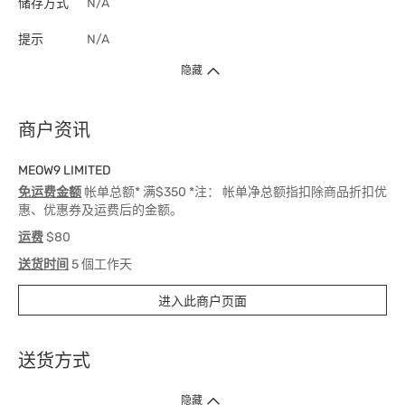
储存方式
N/A
提示
N/A
隐藏
商户资讯
MEOW9 LIMITED
免运费金额
帐单总额* 满$350 *注： 帐单净总额指扣除商品折扣优
惠、优惠券及运费后的金额。
运费
$80
送货时间
5 個工作天
进入此商户页面
送货方式
1. 送货到府（受卫生署条例规管产品除外 ）
隐藏