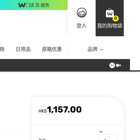
门店 及 服务
0
登入
我的购物袋
物
日用品
原箱优惠
品牌
1,157.00
HK$