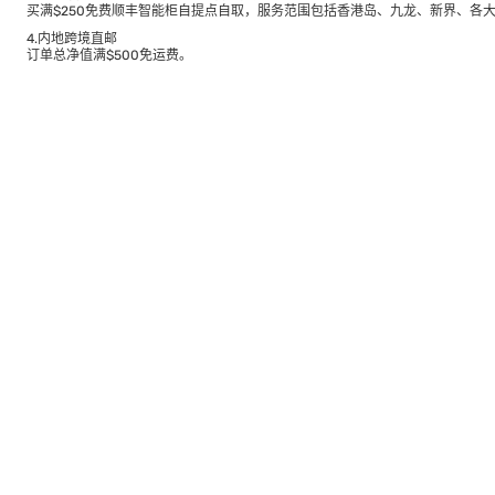
买满$250免费顺丰智能柜自提点自取，服务范围包括香港岛、九龙、新界、各
4.内地跨境直邮
订单总净值满$500免运费。