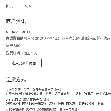
提示
N/A
商户资讯
MEOW9 LIMITED
免运费金额
帐单总额* 满$350 *注： 帐单净总额指扣除商品折扣
运费
$80
送货时间
5 個工作天
进入此商户页面
送货方式
1. 送货到府（受卫生署条例规管产品除外 ）
订单总额淨值满$399免运费（商户直送产品除外），选取「特快送」并于早上9点
2. 门店取货（商户直送产品除外）
超过160间门市满$50免费店取，选取「特快门店取货」最快30分钟可取货。
3. 顺丰智能柜（受卫生署条例规管或商户直送产品除外）