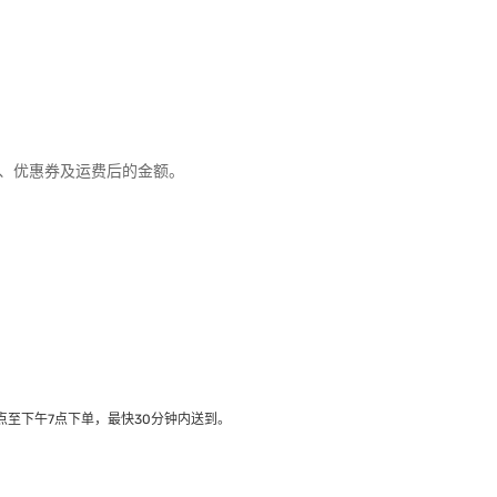
优惠、优惠券及运费后的金额。
至下午7点下单，最快30分钟内送到​。