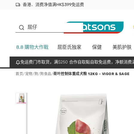
香港．消费净值满HK$399免运费
立即成为易赏钱会员尽享独家优惠
首次APP下单买满$450 输入 NEWAPP 即减$50
生蠔BB
屈仔
8.8 購物大作戰
屈臣氏独家
保健
美肌护肤
免运费门市取货，满$250 合作自取點自取免运费，净额消费满
首页
/
宠物
/
狗
/
狗食品
/
荷叶控制体重成犬粮 12KG - VIGOR & SAGE