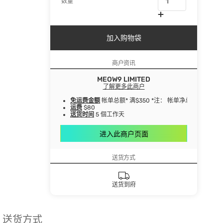
数量
加入购物袋
商户资讯
MEOW9 LIMITED
了解更多此商户
免运费金额
帐单总额* 满$350 *注： 帐单净总额指扣
运费
$80
送货时间
5 個工作天
进入此商户页面
送货方式
送货到府
送货方式