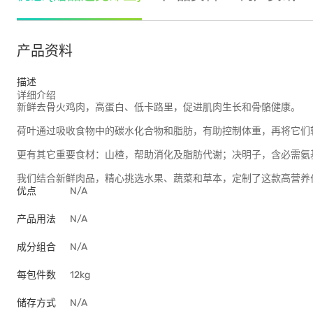
产品资料
描述
详细介绍
新鲜去骨火鸡肉，高蛋白、低卡路里，促进肌肉生长和骨骼健康。
荷叶通过吸收食物中的碳水化合物和脂肪，有助控制体重，再将它们
更有其它重要食材：山楂，帮助消化及脂肪代谢；决明子，含必需氨
我们结合新鲜肉品，精心挑选水果、蔬菜和草本，定制了这款高营养
优点
N/A
产品用法
N/A
成分组合
N/A
每包件数
12kg
储存方式
N/A