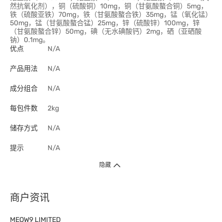
然抗氧化剂），铜（硫酸铜）10mg，铜（甘氨酸螯合铜）5mg，
铁（硫酸亚铁）70mg，铁（甘氨酸螯合铁）35mg，锰（氧化锰）
50mg，锰（甘氨酸螯合锰）25mg，锌（硫酸锌）100mg，锌
（甘氨酸螯合锌）50mg，碘（无水碘酸钙）2mg，硒（亚硒酸
钠）0.1mg。
优点
N/A
产品用法
N/A
成分组合
N/A
每包件数
2kg
储存方式
N/A
提示
N/A
隐藏
商户资讯
MEOW9 LIMITED