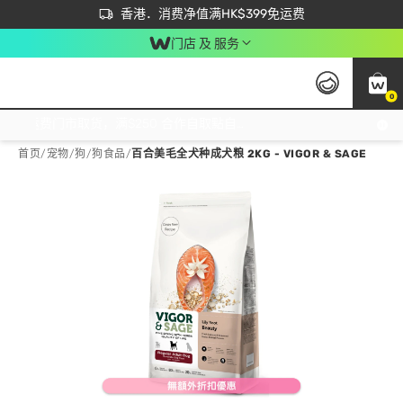
首次APP下单买满$450 输入 NEWAPP 即减$50
立即成为易赏钱会员尽享独家优惠
香港．消费净值满HK$399免运费
门店 及 服务
0
免运费门市取货，满$250 合作自取點自取免运费，净额消费满$399，免费送货上门！
首页
/
宠物
/
狗
/
狗食品
/
百合美毛全犬种成犬粮 2KG - VIGOR & SAGE