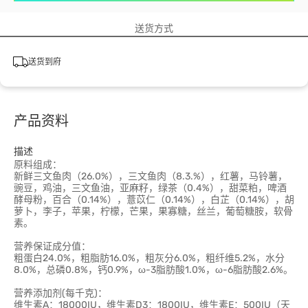
送货方式
送货到府
产品资料
描述
原料组成：
新鲜三文鱼肉（26.0%），三文鱼肉（8.3.%），红薯，马铃薯，
豌豆，鸡油，三文鱼油，亚麻籽，绿茶（0.4%），甜菜粕，啤酒
酵母粉，百合（0.14%），薏苡仁（0.14%），白芷（0.14%），胡
萝卜，李子，苹果，柠檬，芒果，果寡糖，丝兰，葡萄糖胺，软骨
素。
营养保证成分值：
粗蛋白24.0%，粗脂肪16.0%，粗灰分6.0%，粗纤维5.2%，水分
8.0%，总磷0.8%，钙0.9%，ω-3脂肪酸1.0%，ω-6脂肪酸2.6%。
营养添加剂(每千克)：
维生素A：18000IU，维生素D3：1800IU，维生素E：500IU（天