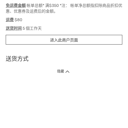
免运费金额
帐单总额* 满$350 *注： 帐单净总额指扣除商品折扣优
惠、优惠券及运费后的金额。
运费
$80
送货时间
5 個工作天
进入此商户页面
送货方式
1. 送货到府（受卫生署条例规管产品除外 ）
隐藏
订单总额淨值满$399免运费（商户直送产品除外），选取「特快送」并于早
上9点至下午7点下单，最快30分钟内送到​。
2. 门店取货（商户直送产品除外）
超过160间门市满$50免费店取，选取「特快门店取货」最快30分钟可取货。
3. 顺丰智能柜（受卫生署条例规管或商户直送产品除外）
买满$250免费顺丰智能柜自提点自取，服务范围包括香港岛、九龙、新界、
各大小屋邨、屋苑商场等。
4.内地跨境直邮
订单总净值满$500免运费。