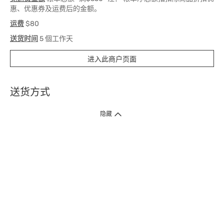
惠、优惠券及运费后的金额。
运费
$80
送货时间
5 個工作天
进入此商户页面
送货方式
1. 送货到府（受卫生署条例规管产品除外 ）
隐藏
订单总额淨值满$399免运费（商户直送产品除外），选取「特快送」并于早
上9点至下午7点下单，最快30分钟内送到​。
2. 门店取货（商户直送产品除外）
超过160间门市满$50免费店取，选取「特快门店取货」最快30分钟可取货。
3. 顺丰智能柜（受卫生署条例规管或商户直送产品除外）
买满$250免费顺丰智能柜自提点自取，服务范围包括香港岛、九龙、新界、
各大小屋邨、屋苑商场等。
4.内地跨境直邮
订单总净值满$500免运费。