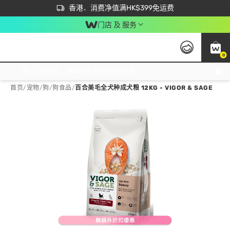
首次APP下单买满$450 输入 NEWAPP 即减$50
立即成为易赏钱会员尽享独家优惠
香港．消费净值满HK$399免运费
门店 及 服务
0
免运费门市取货，满$250 合作自取點自取免运费，净额消费满$399，免费送货上门！
首页
/
宠物
/
狗
/
狗食品
/
百合美毛全犬种成犬粮 12KG - VIGOR & SAGE