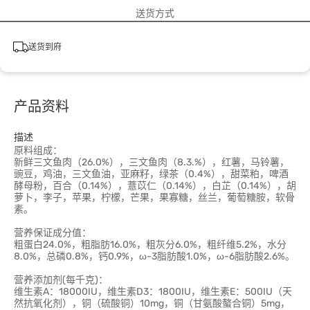
送货方式
送货到府
产品资料
描述
原料组成：
新鲜三文鱼肉（26.0%），三文鱼肉（8.3.%），红薯，马铃薯，
豌豆，鸡油，三文鱼油，亚麻籽，绿茶（0.4%），甜菜粕，啤酒
酵母粉，百合（0.14%），薏苡仁（0.14%），白芷（0.14%），胡
萝卜，李子，苹果，柠檬，芒果，果寡糖，丝兰，葡萄糖胺，软骨
素。
营养保证成分值：
粗蛋白24.0%，粗脂肪16.0%，粗灰分6.0%，粗纤维5.2%，水分
8.0%，总磷0.8%，钙0.9%，ω-3脂肪酸1.0%，ω-6脂肪酸2.6%。
营养添加剂(每千克)：
维生素A：18000IU，维生素D3：1800IU，维生素E：500IU（天
然抗氧化剂），铜（硫酸铜）10mg，铜（甘氨酸螯合铜）5mg，