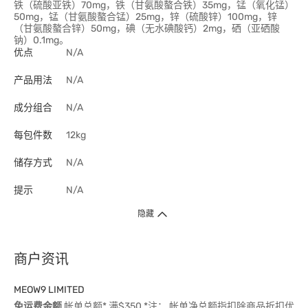
铁（硫酸亚铁）70mg，铁（甘氨酸螯合铁）35mg，锰（氧化锰）
50mg，锰（甘氨酸螯合锰）25mg，锌（硫酸锌）100mg，锌
（甘氨酸螯合锌）50mg，碘（无水碘酸钙）2mg，硒（亚硒酸
钠）0.1mg。
优点
N/A
产品用法
N/A
成分组合
N/A
每包件数
12kg
储存方式
N/A
提示
N/A
隐藏
商户资讯
MEOW9 LIMITED
免运费金额
帐单总额* 满$350 *注： 帐单净总额指扣除商品折扣优