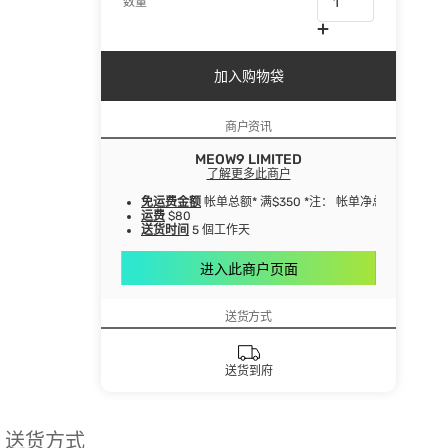
数量
加入购物袋
商户资讯
MEOW9 LIMITED
了解更多此商户
免运费金额
帐单总额* 满$350 *注： 帐单净总额指扣
运费
$80
送货时间
5 個工作天
进入此商户页面
送货方式
送货到府
送货方式