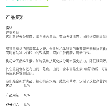
产品资料
描述
详细介绍
选用新鲜去骨鸡肉，蛋白质含量高，有助强健肌肉，同时维持健康体
绿茶是有益的健康草本之壹，含多种机体所需的重要营养素和抗氧化
同时有助减少口腔中的致病菌，呵护口腔健康，清新口气。
枸杞含天然维生素，矿物质和抗氧化成分可增强免疫力，降低胆固醇
其它重要食材还有山药，陈皮。山药，含丰富维生素C和矿物质，可
持皮肤弹性和健康。
我们结合新鲜肉品，精心挑选水果、蔬菜和草本，定制了这款高营养
优点
N/A
产品用法
N/A
成分组合
N/A