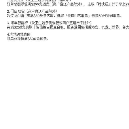
1. 送货到府（受卫生署条例规管产品除外 ）
订单总额淨值满$399免运费（商户直送产品除外），选取「特快送」并于早上9点
2. 门店取货（商户直送产品除外）
超过160间门市满$50免费店取，选取「特快门店取货」最快30分钟可取货。
3. 顺丰智能柜（受卫生署条例规管或商户直送产品除外）
买满$250免费顺丰智能柜自提点自取，服务范围包括香港岛、九龙、新界、各
4.内地跨境直邮
订单总净值满$500免运费。