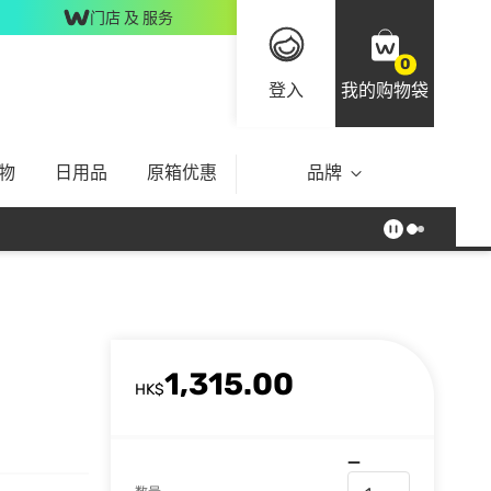
门店 及 服务
0
登入
我的购物袋
物
日用品
原箱优惠
品牌
1,315.00
HK$