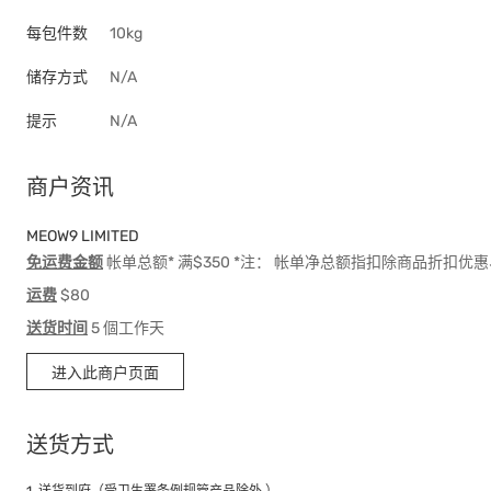
每包件数
10kg
储存方式
N/A
提示
N/A
商户资讯
MEOW9 LIMITED
免运费金额
帐单总额* 满$350 *注： 帐单净总额指扣除商品折扣
运费
$80
送货时间
5 個工作天
进入此商户页面
送货方式