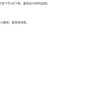
至下午7点下单，最快30分钟内送到​。
大小屋邨、屋苑商场等。