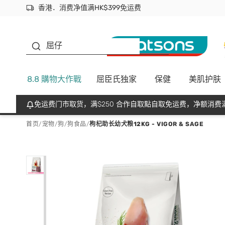
香港．消费净值满HK$399免运费
立即成为易赏钱会员尽享独家优惠
首次APP下单买满$450 输入 NEWAPP 即减$50
生蠔BB
屈仔
8.8 購物大作戰
屈臣氏独家
保健
美肌护肤
免运费门市取货，满$250 合作自取點自取免运费，净额消费满
首页
/
宠物
/
狗
/
狗食品
/
枸杞助长幼犬粮12KG - VIGOR & SAGE