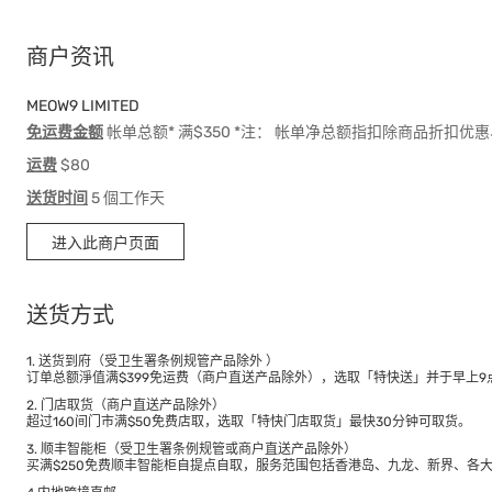
商户资讯
MEOW9 LIMITED
免运费金额
帐单总额* 满$350 *注： 帐单净总额指扣除商品折扣
运费
$80
送货时间
5 個工作天
进入此商户页面
送货方式
1. 送货到府（受卫生署条例规管产品除外 ）
订单总额淨值满$399免运费（商户直送产品除外），选取「特快送」并于早上9点
2. 门店取货（商户直送产品除外）
超过160间门市满$50免费店取，选取「特快门店取货」最快30分钟可取货。
3. 顺丰智能柜（受卫生署条例规管或商户直送产品除外）
买满$250免费顺丰智能柜自提点自取，服务范围包括香港岛、九龙、新界、各