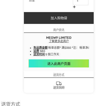
数量
加入购物袋
商户资讯
MEOW9 LIMITED
了解更多此商户
免运费金额
帐单总额* 满$350 *注： 帐单净总额指扣
运费
$80
送货时间
5 個工作天
进入此商户页面
送货方式
送货到府
送货方式