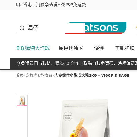
香港．消费净值满HK$399免运费
立即成为易赏钱会员尽享独家优惠
首次APP下单买满$450 输入 NEWAPP 即减$50
生蠔BB
屈仔
8.8 購物大作戰
屈臣氏独家
保健
美肌护肤
免运费门市取货，满$250 合作自取點自取免运费，净额消费满
首页
/
宠物
/
狗
/
狗食品
/
人参健体小型成犬粮2KG - VIGOR & SAGE