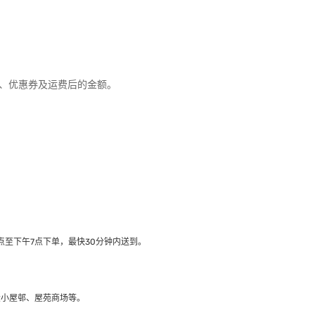
优惠、优惠券及运费后的金额。
至下午7点下单，最快30分钟内送到​。
大小屋邨、屋苑商场等。