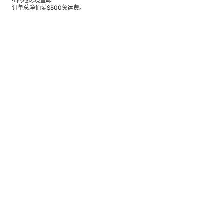
4.内地跨境直邮
订单总净值满$500免运费。