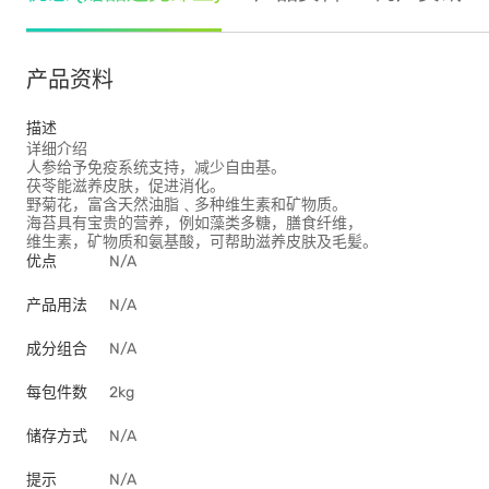
产品资料
描述
详细介绍
人参给予免疫系统支持，减少自由基。
茯苓能滋养皮肤，促进消化。
野菊花，富含天然油脂﹑多种维生素和矿物质。
海苔具有宝贵的营养，例如藻类多糖，膳食纤维，
维生素，矿物质和氨基酸，可帮助滋养皮肤及毛髪。
优点
N/A
产品用法
N/A
成分组合
N/A
每包件数
2kg
储存方式
N/A
提示
N/A