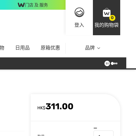
门店 及 服务
0
登入
我的购物袋
物
日用品
原箱优惠
品牌
311.00
HK$