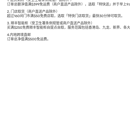
1. 送货到府（受卫生署条例规管产品除外 ）
订单总额淨值满$399免运费（商户直送产品除外），选取「特快送」并于早上9点
2. 门店取货（商户直送产品除外）
超过160间门市满$50免费店取，选取「特快门店取货」最快30分钟可取货。
3. 顺丰智能柜（受卫生署条例规管或商户直送产品除外）
买满$250免费顺丰智能柜自提点自取，服务范围包括香港岛、九龙、新界、各
4.内地跨境直邮
订单总净值满$500免运费。