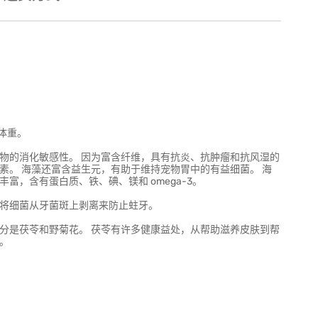
体重。
物的消化敏感性。 因为富含纤维，具有抗炎、抗肿瘤和抗风湿的
素。 海藻还富含益生元，有助于维持宠物胃中的有益细菌。 海
富，含有蛋白质、铁、碘、镁和 omega-3。
过将细菌从牙菌斑上剥离来防止蛀牙。
分是茯苓和野菊花。 茯苓有许多健康益处，从帮助滋养皮肤到帮
。