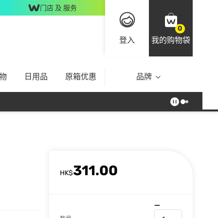
门店 及 服务
0
登入
我的购物袋
物
日用品
原箱优惠
品牌
311.00
HK$