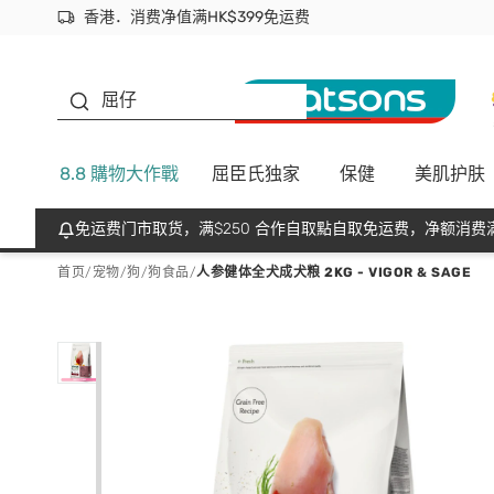
香港．消费净值满HK$399免运费
立即成为易赏钱会员尽享独家优惠
首次APP下单买满$450 输入 NEWAPP 即减$50
生蠔BB
屈仔
8.8 購物大作戰
屈臣氏独家
保健
美肌护肤
免运费门市取货，满$250 合作自取點自取免运费，净额消费满
首页
/
宠物
/
狗
/
狗食品
/
人参健体全犬成犬粮 2KG - VIGOR & SAGE