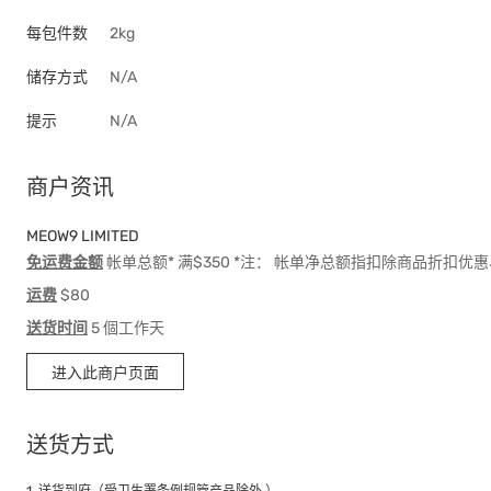
每包件数
2kg
储存方式
N/A
提示
N/A
商户资讯
MEOW9 LIMITED
免运费金额
帐单总额* 满$350 *注： 帐单净总额指扣除商品折扣
运费
$80
送货时间
5 個工作天
进入此商户页面
送货方式