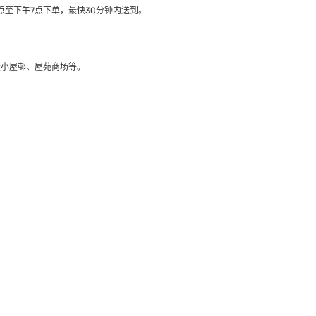
至下午7点下单，最快30分钟内送到​。
大小屋邨、屋苑商场等。