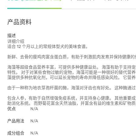
产品资料
描述
详细介绍
适合 12 个月以上的常规体型犬的美味食谱。
新鲜、去骨的瘦鸡肉富含蛋白质，有助于刺激肌肉发育并保持健康的
海藻等超级食品营养丰富，可提供多种健康益处。 海藻有助于支持宠
特性。 对于对某些食物过敏的宠物，海藻可能是一种很好的替代营养
藻提供多种抗氧化剂，可以延长宠物的寿命并降低感染风险。 它营养丰
由于一种称为地衣芽孢杆菌的酶，海藻对牙齿也有好处。 这种酶通
包含人参，有助于自然增强免疫系统，并支持身心健康。 其他重要成
助消化系统。 而野菊花富含天然油脂，并富含有益的维生素和矿物质
优点
N/A
产品用法
N/A
成分组合
N/A