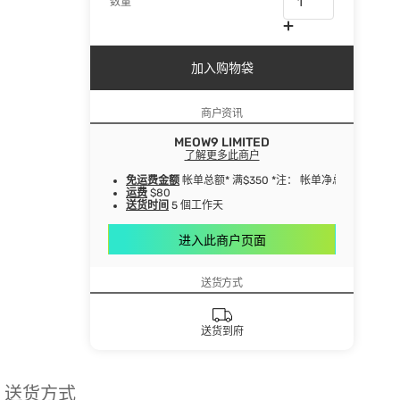
数量
加入购物袋
商户资讯
MEOW9 LIMITED
了解更多此商户
免运费金额
帐单总额* 满$350 *注： 帐单净总额指扣
运费
$80
送货时间
5 個工作天
进入此商户页面
送货方式
送货到府
送货方式