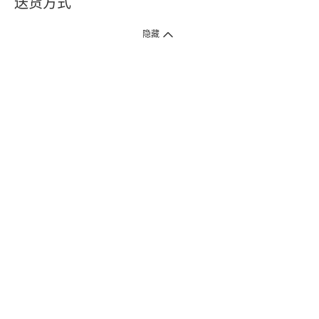
送货方式
1. 送货到府（受卫生署条例规管产品除外 ）
隐藏
订单总额淨值满$399免运费（商户直送产品除外），选取「特快送」并于早
上9点至下午7点下单，最快30分钟内送到​。
2. 门店取货（商户直送产品除外）
超过160间门市满$50免费店取，选取「特快门店取货」最快30分钟可取货。
3. 顺丰智能柜（受卫生署条例规管或商户直送产品除外）
买满$250免费顺丰智能柜自提点自取，服务范围包括香港岛、九龙、新界、
各大小屋邨、屋苑商场等。
4.内地跨境直邮
订单总净值满$500免运费。