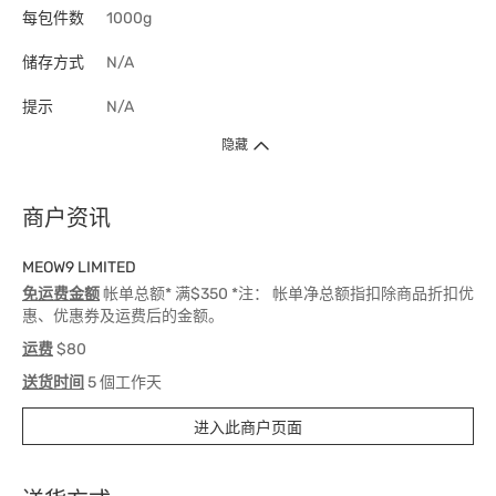
每包件数
1000g
储存方式
N/A
提示
N/A
隐藏
商户资讯
MEOW9 LIMITED
免运费金额
帐单总额* 满$350 *注： 帐单净总额指扣除商品折扣优
惠、优惠券及运费后的金额。
运费
$80
送货时间
5 個工作天
进入此商户页面