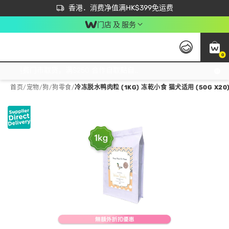
首次APP下单买满$450 输入 NEWAPP 即减$50
立即成为易赏钱会员尽享独家优惠
香港．消费净值满HK$399免运费
门店 及 服务
0
免运费门市取货，满$250 合作自取點自取免运费，净额消费满$399，免费送货上门！
首页
/
宠物
/
狗
/
狗零食
/
冷冻脱水鸭肉粒 (1KG) 冻乾小食 猫犬适用 (50G X20) 