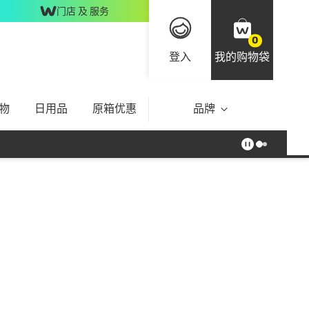
门店 及 服务
0
登入
我的购物袋
物
日用品
原箱优惠
品牌