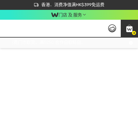
首次APP下单买满$450 输入 NEWAPP 即减$50
立即成为易赏钱会员尽享独家优惠
香港．消费净值满HK$399免运费
门店 及 服务
0
免运费门市取货，满$250 合作自取點自取免运费，净额消费满$399，免费送货上门！