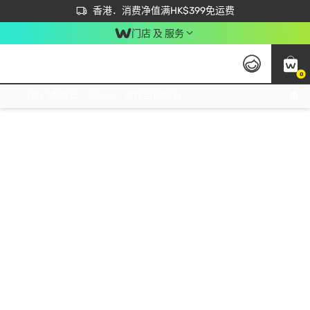
首次APP下单买满$450 输入 NEWAPP 即减$50
立即成为易赏钱会员尽享独家优惠
香港．消费净值满HK$399免运费
门店 及 服务
0
免运费门市取货，满$250 合作自取點自取免运费，净额消费满$399，免费送货上门！