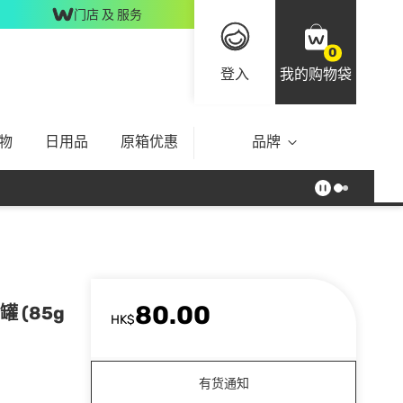
门店 及 服务
0
登入
我的购物袋
物
日用品
原箱优惠
品牌
80.00
 (85g
HK$
有货通知