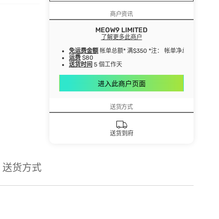
商户资讯
MEOW9 LIMITED
了解更多此商户
免运费金额
帐单总额* 满$350 *注： 帐单净总额指扣
运费
$80
送货时间
5 個工作天
进入此商户页面
送货方式
送货到府
送货方式