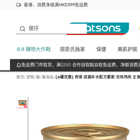
香港．消费净值满HK$399免运费
立即成为易赏钱会员尽享独家优惠
首次APP下单买满$450 输入 NEWAPP 即减$50
生蠔BB
屈仔
8.8 購物大作戰
屈臣氏独家
保健
美肌护肤
免运费门市取货，满$250 合作自取點自取免运费，净额消费满
首页
/
宠物
/
貓
/
貓食品
/
[6罐优惠] 奇境 成猫补水配方慕斯 农场鸡肉 主食罐 (