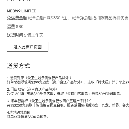
MEOW9 LIMITED
免运费金额
帐单总额* 满$350 *注： 帐单净总额指扣除商品折扣
运费
$80
送货时间
5 個工作天
进入此商户页面
送货方式
1. 送货到府（受卫生署条例规管产品除外 ）
订单总额淨值满$399免运费（商户直送产品除外），选取「特快送」并于早上9点
2. 门店取货（商户直送产品除外）
超过160间门市满$50免费店取，选取「特快门店取货」最快30分钟可取货。
3. 顺丰智能柜（受卫生署条例规管或商户直送产品除外）
买满$250免费顺丰智能柜自提点自取，服务范围包括香港岛、九龙、新界、各
4.内地跨境直邮
订单总净值满$500免运费。