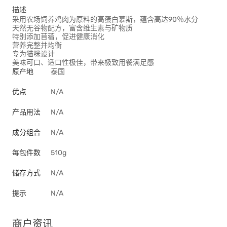
描述
采用农场饲养鸡肉为原料的高蛋白慕斯，蕴含高达90％水分
天然无谷物配方，富含维生素与矿物质
特别添加苜蓿，促进健康消化
营养完整并均衡
专为猫咪设计
美味可口、适口性极佳，带来极致用餐满足感
原产地
泰国
优点
N/A
产品用法
N/A
成分组合
N/A
每包件数
510g
储存方式
N/A
提示
N/A
商户资讯