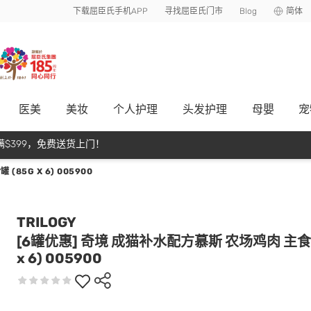
下载屈臣氏手机APP
寻找屈臣氏门市
Blog
简体
医美
美妆
个人护理
头发护理
母嬰
宠
$399，免费送货上门！
85G X 6) 005900
TRILOGY
[6罐优惠] 奇境 成猫补水配方慕斯 农场鸡肉 主食罐
x 6) 005900