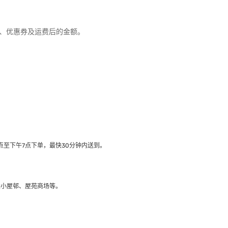
优惠、优惠券及运费后的金额。
至下午7点下单，最快30分钟内送到​。
大小屋邨、屋苑商场等。